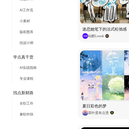
AI工作流
小素材
迷恋她笔下的法式松弛感
版权图库
站酷Loook
找设计师
学点真干货
AI实战指南
专业课程
找点新财路
全职工作
夏日彩色的梦
茶叶蛋有点烫
兼职外快