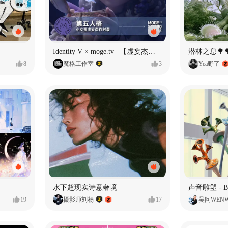
Identity V × moge.tv | 【虚妄杰作时装】“小女孩”
潜林之息🌳
8
魔格工作室
3
Yea野了
水下超现实诗意奢境
19
摄影师刘杨
17
吴问WEN