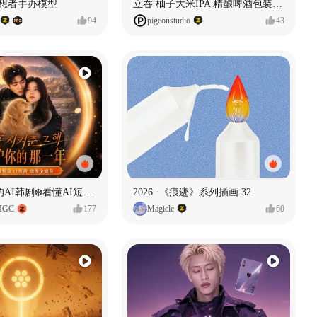
思想者手办模型
立吞 柚子大米IPA 精酿啤酒包装设计
94
pigeonstudio
43
一条看哭了的AI韩剧❄️看懂AI短剧出海全流程
2026 ·《痕迹》系列插画 32
IGC
177
Magicle
60