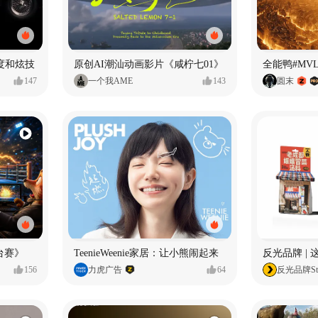
度和炫技
原创AI潮汕动画影片《咸柠七01》
全能鸭#MV
147
一个我AME
143
圆末
台赛》
TeenieWeenie家居：让小熊闹起来
反光品牌 |
156
力虎广告
64
反光品牌Stu