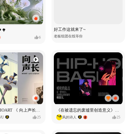
好工作这就来了~
🌳
老板组团在线等你
6
声音雕塑 - BIOART 《 向上声长 》
《在被遗忘的废墟里创造意义》#MVLAND嘻哈狂欢派对
WU
25
风的诗人
25