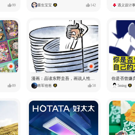
99
重生宝宝
142
遇义设计
漫画：品读东野圭吾，画说人性百态
你是否曾嫌
89
将军他爸
58
5ming