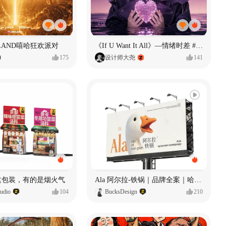
LAND嘻哈狂欢派对
《If U Want It All》—情绪时差 #MVLAND嘻哈狂欢派对
175
设计师大尧
141
 这包装，有的是烟火气
Ala 阿尔拉-铁锅｜品牌全案｜哈尔滨
dio
104
BucksDesign
210