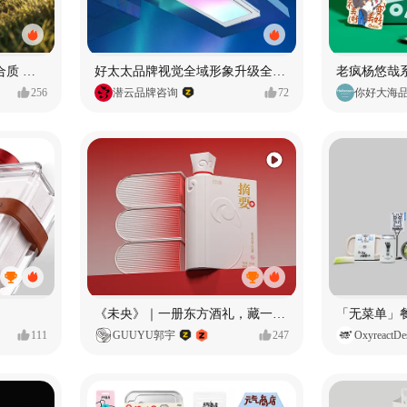
AIGC-真实摄影 + C4D 混合质 能让 AI 产品图更好吗?
好太太品牌视觉全域形象升级全案【潜云品牌】
256
潜云品牌咨询
72
你好大海
《未央》｜一册东方酒礼，藏一方岁时雅意
「无菜单」
111
GUUYU郭宇
247
OxyreactDe