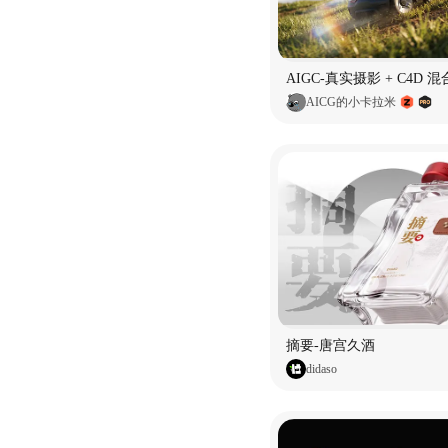
AICG的小卡拉米
摘要-唐宫久酒
didaso