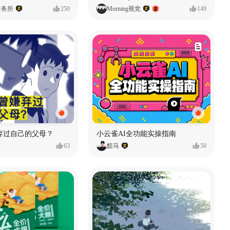
事务所
250
Morning视觉
149
弃过自己的父母？
小云雀AI全功能实操指南
63
黯马
50