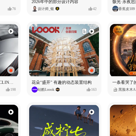
2026年中的部分设计内容
骸光·永夜
76
设计师_银
42
香蕉皮109
SUNRIMOON森瑞梦｜CYCLING HELMET CG｜气动骑行头盔
花朵“盛开” 有趣的动态装置结构
198
站酷Loook
163
黑脸木木A