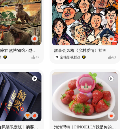
数字体验 | 国家自然博物馆:<恐龙公园>沉浸特展
故事会风格《乡村爱情》插画
子
47
宝楠影视插画
63
摘要丨龙鳞旋风装限定版丨摘要的比赛里 看谁卷s谁！
泡泡玛特｜PINOJELLY我是你的娃娃系列