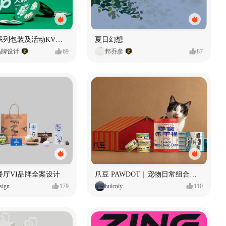
老疯杨悠哉系列包装及活动KV设计
夏日幻想
品牌设计
69
邦乔彦
87
餐厅VI品牌全案设计
爪豆 PAWDOT｜宠物日常组合礼盒包装设计
sign
179
hulcnly
110