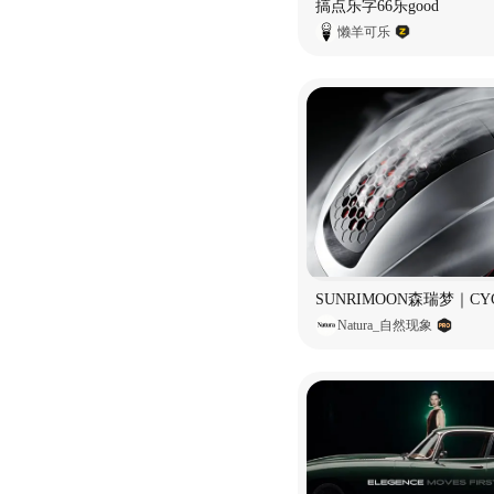
搞点乐字66乐good
懒羊可乐
Natura_自然现象