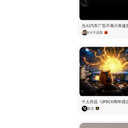
当AI汽车广告不再只有速
KK不设限
个人作品《伊利30周年擂
影志