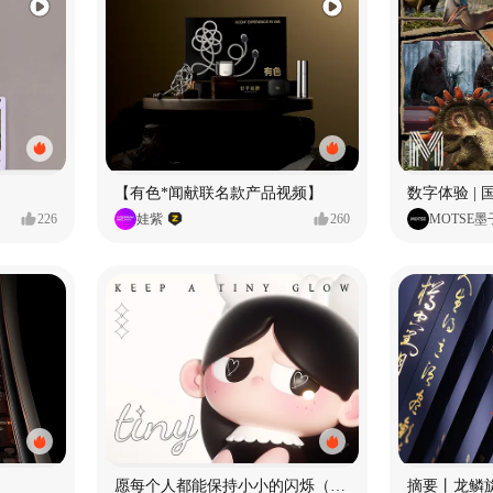
【有色*闻献联名款产品视频】
226
娃紫
260
MOTSE墨
愿每个人都能保持小小的闪烁（IP可授权）