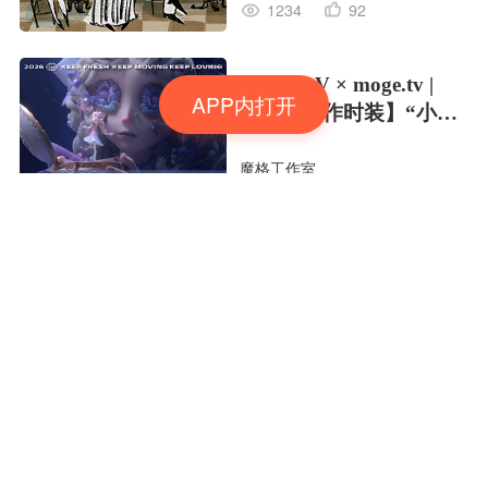
1234
92
Identity V × moge.tv |
APP内打开
【虚妄杰作时装】“小女
孩”
魔格工作室
320
27
潜林之息🌳🌳🌳
Yea野了
983
76
夏日彩色的梦