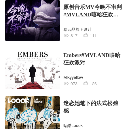
原创音乐MV今晚不审判
#MVLAND嘻哈狂欢派
对
卷云品牌IP设计
817
111
Embers#MVLAND嘻哈
狂欢派对
Mikyyellow
973
126
迷恋她笔下的法式松弛
感
站酷Loook