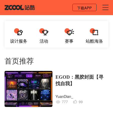
登录 / 注册
下载APP
设计服务
活动
赛事
站酷海洛
首页推荐
EGOD：黑胶封面【寻
找自我】
YuanDian_
777
99