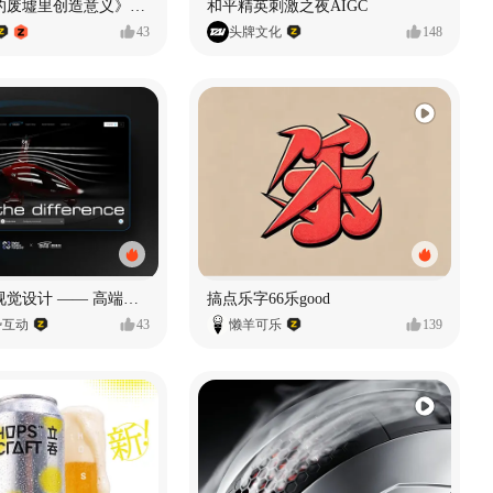
《在被遗忘的废墟里创造意义》#MVLAND嘻哈狂欢派对
和平精英刺激之夜AIGC
43
头牌文化
148
奥捷龙官网视觉设计 —— 高端网站建设
搞点乐字66乐good
势互动
43
懒羊可乐
139