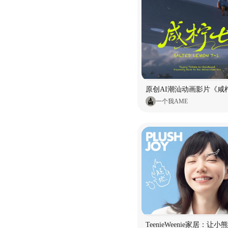
原创AI潮汕动画影片《咸柠
一个我AME
TeenieWeenie家居：让