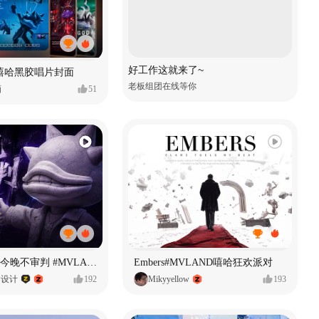
好工作这就来了~
嘻哈黑胶唱片封面
老板组团在线等你
画
51
原创音乐MV今晚不审判 #MVLAND嘻哈狂欢派对
Embers#MVLAND嘻哈狂欢派对
P设计
192
Mikyyellow
193