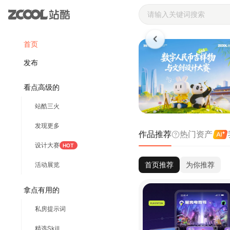
站酷ZCOOL 
首页
发布
看点高级的
站酷三火
发现更多
作品推荐
热门资产
设计大赛
HOT
首页推荐
为你推荐
活动展览
拿点有用的
私房提示词
精选Skill