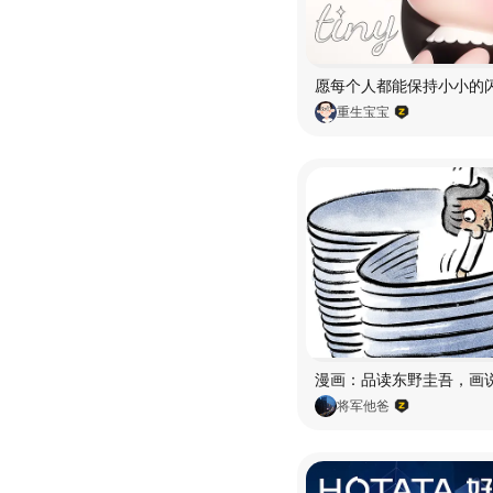
重生宝宝
将军他爸