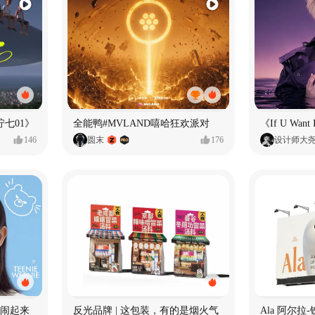
七01》
全能鸭#MVLAND嘻哈狂欢派对
146
圆末
176
设计师大
小熊闹起来
反光品牌 | 这包装，有的是烟火气