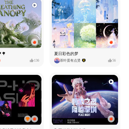
🌳
夏日彩色的梦
136
茶叶蛋有点烫
56