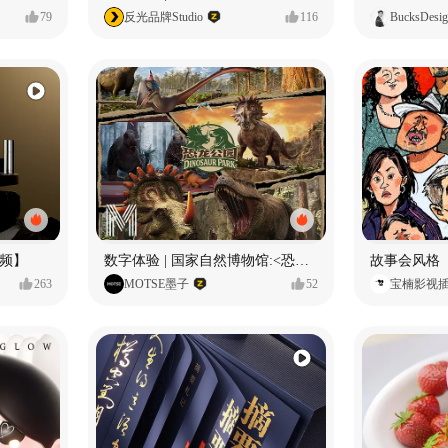
79
反光品牌Studio
116
BucksDesi
频】
数字体验 | 国家自然博物馆:<恐龙公园>沉浸特展
故事会风格
263
MOTSE墨子
52
宝楠影视