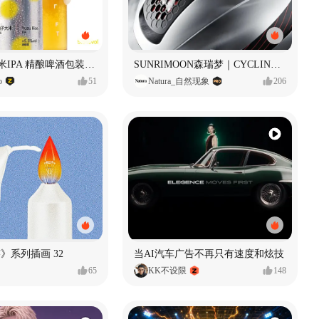
立吞 柚子大米IPA 精酿啤酒包装设计
SUNRIMOON森瑞梦｜CYCLING HELMET CG｜气动骑行头盔
o
51
Natura_自然现象
206
痕迹》系列插画 32
当AI汽车广告不再只有速度和炫技
65
KK不设限
148