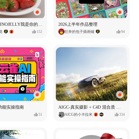
泡泡玛特｜PINOJELLY我是你的娃娃系列
2026上半年作品整理
视觉
152
狂奔的包子插画铺
94
功能实操指南
AIGC-真实摄影 + C4D 混合质 能让 AI 产品图更好吗?
51
AICG的小卡拉米
334