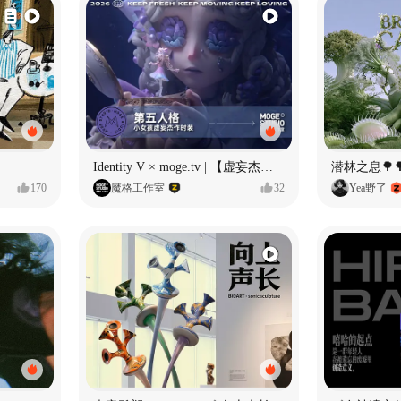
Identity V × moge.tv | 【虚妄杰作时装】“小女孩”
潜林之息🌳
170
魔格工作室
32
Yea野了