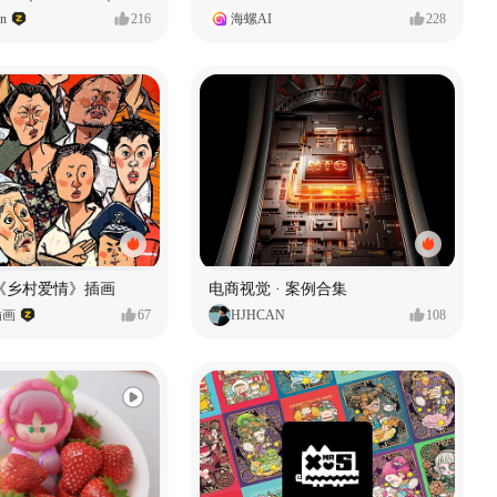
gn
216
海螺AI
228
《乡村爱情》插画
电商视觉 · 案例合集
插画
67
HJHCAN
108