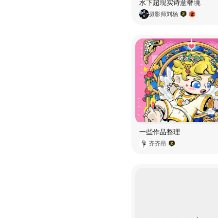
水下超现实诗意奢境
摄影师刘杨
一些作品整理
齐齐昂