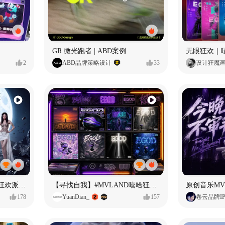
GR 微光跑者 | ABD案例
无眼狂欢｜
2
ABD品牌策略设计
33
设计狂魔
ECLIPSE #MVLAND嘻哈狂欢派对 女团MV
【寻找自我】#MVLAND嘻哈狂欢派对
178
YuanDian_
157
卷云品牌I