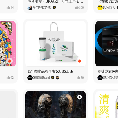
声音雕塑 - BIOART 《 向上声长 》
44
吴问WENWU
160
风的诗人
15° 咖啡品牌全案✖️GBS.Lab
62
张家培Brand
80
UUNN优