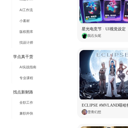
AI工作流
小素材
星光电竞节 · UI视觉设定
版权图库
我石头呢
找设计师
学点真干货
AI实战指南
专业课程
找点新财路
全职工作
雪青幻想
兼职外快