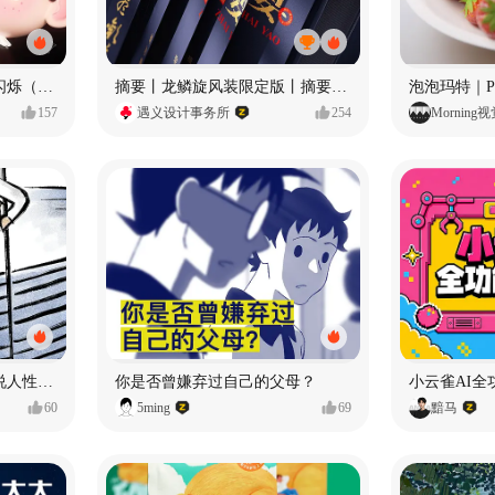
愿每个人都能保持小小的闪烁（IP可授权）
摘要丨龙鳞旋风装限定版丨摘要的比赛里 看谁卷s谁！
157
遇义设计事务所
254
Morning
漫画：品读东野圭吾，画说人性百态
你是否曾嫌弃过自己的父母？
小云雀AI全
60
5ming
69
黯马