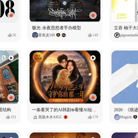
骸光·永夜思想者手办模型
56
香蕉皮109
149
pigeonstudi
置结构
一条看哭了的AI韩剧❄️看懂AI短剧出海全流程
2026 ·《
163
黑脸木木AIGC
179
Magicle