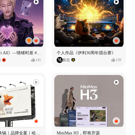
《If U Want It All》—情绪时差 #MVLAND嘻哈狂欢派对
个人作品《伊利30周年擂台赛》
尧
141
影志
159
Ala 阿尔拉-铁锅｜品牌全案｜哈尔滨
MiniMax H3，即将开源