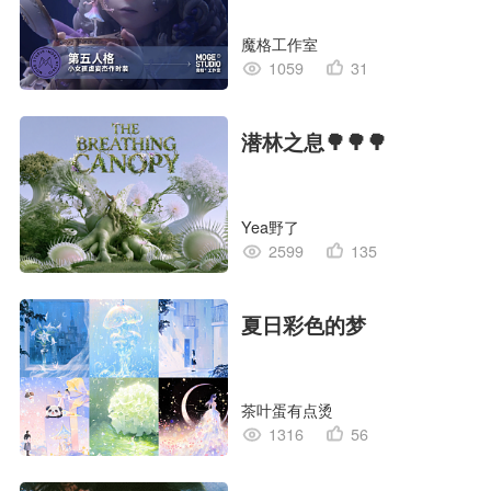
孩”
魔格工作室
1059
31
潜林之息🌳🌳🌳
Yea野了
2599
135
夏日彩色的梦
茶叶蛋有点烫
1316
56