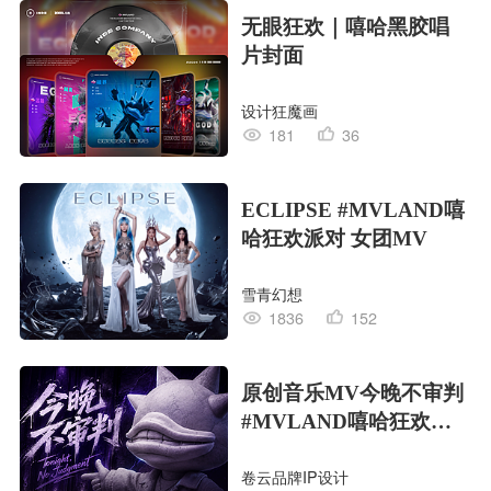
无眼狂欢｜嘻哈黑胶唱
片封面
设计狂魔画
181
36
ECLIPSE #MVLAND嘻
哈狂欢派对 女团MV
雪青幻想
1836
152
原创音乐MV今晚不审判
#MVLAND嘻哈狂欢派
对
卷云品牌IP设计