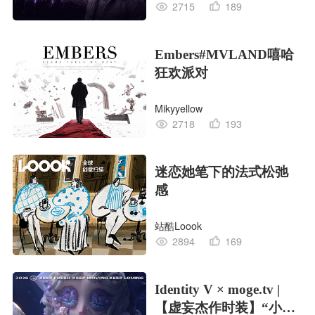
2715
189
Embers#MVLAND嘻哈
狂欢派对
Mikyyellow
2718
193
迷恋她笔下的法式松弛
感
站酷Loook
2894
169
Identity V × moge.tv |
【虚妄杰作时装】“小女