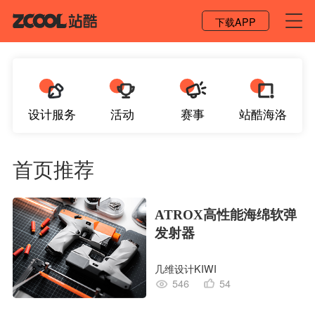
登录 / 注册
下载APP
设计服务
活动
赛事
站酷海洛
首页推荐
ATROX高性能海绵软弹
发射器
几维设计KIWI
546
54