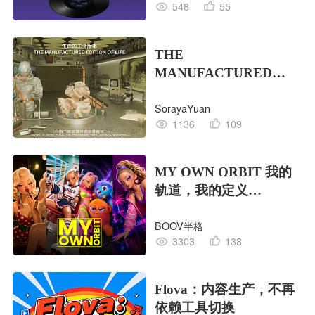
548
55
THE
MANUFACTURED
EDITION OF LIFE生命
SorayaYuan
的工业版本
1136
109
MY OWN ORBIT 我的
轨道，我的定义
#MVLAND嘻哈狂欢派
BOOV半格
对
3303
138
Flova：内容生产，不再
依赖工具切换