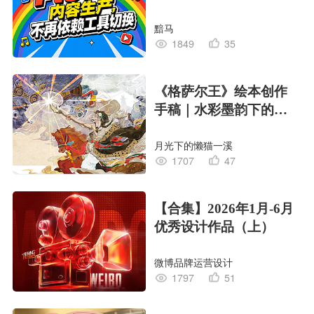
黯马
1849
35
《格萨尔王》绘本创作
手稿｜水彩墨韵下的史
诗回响
月光下的懒猫一溪
1707
47
【合集】2026年1月-6月
优秀设计作品（上）
微博品牌运营设计
1797
51