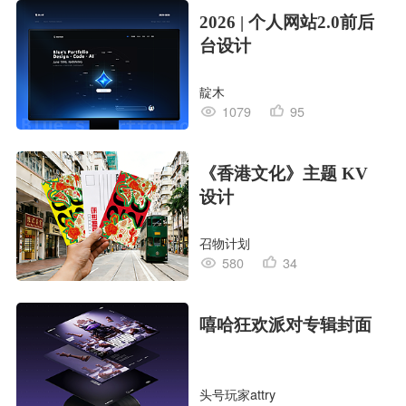
2026 | 个人网站2.0前后
台设计
靛木
1079
95
《香港文化》主题 KV
设计
召物计划
580
34
嘻哈狂欢派对专辑封面
头号玩家attry