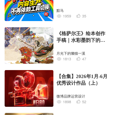
黯马
1959
35
《格萨尔王》绘本创作
手稿｜水彩墨韵下的史
诗回响
月光下的懒猫一溪
1813
47
【合集】2026年1月-6月
优秀设计作品（上）
微博品牌运营设计
1898
52