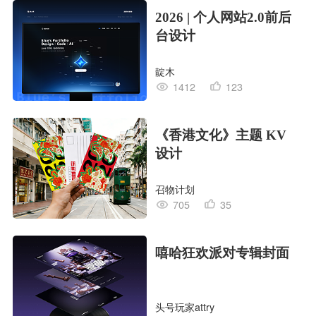
2026 | 个人网站2.0前后
台设计
靛木
1412
123
《香港文化》主题 KV
设计
召物计划
705
35
嘻哈狂欢派对专辑封面
头号玩家attry