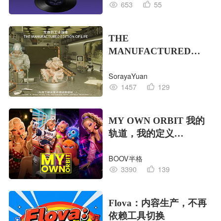
653
55
THE
MANUFACTURED
EDITION OF LIFE生命
SorayaYuan
的工业版本
1457
129
MY OWN ORBIT 我的
轨道，我的定义
#MVLAND嘻哈狂欢派
BOOV半格
对
3390
139
Flova：内容生产，不再
依赖工具切换