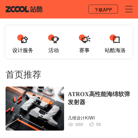
登录 / 注册
下载APP
设计服务
活动
赛事
站酷海洛
首页推荐
ATROX高性能海绵软弹
发射器
几维设计KIWI
659
55