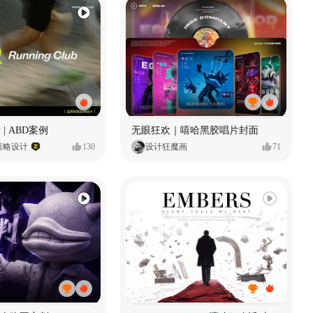
 | ABD案例
无眼狂欢｜嘻哈黑胶唱片封面
策略设计
130
设计狂魔画
71