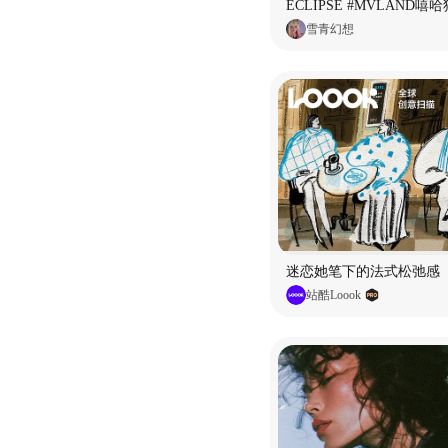
雪青幻想
迷恋她笔下的法式松弛感
站酷Loook