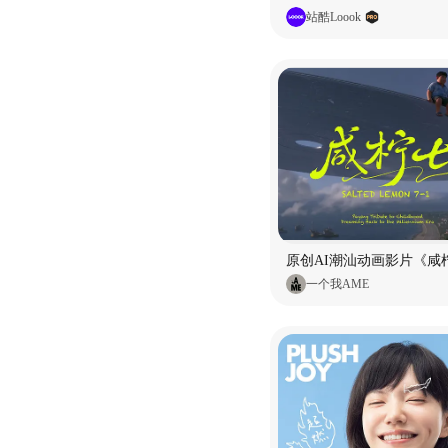
站酷Loook
原创AI潮汕动画影片《咸柠
一个我AME