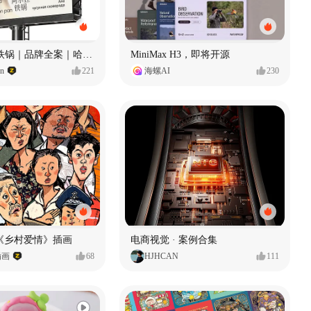
Ala 阿尔拉-铁锅｜品牌全案｜哈尔滨
MiniMax H3，即将开源
gn
221
海螺AI
230
《乡村爱情》插画
电商视觉 · 案例合集
插画
68
HJHCAN
111