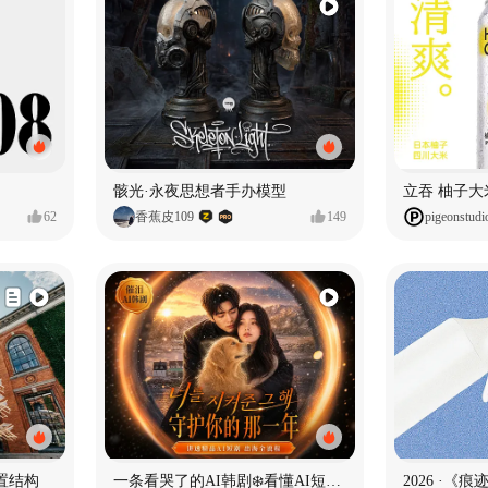
骸光·永夜思想者手办模型
62
香蕉皮109
149
pigeonstudi
置结构
一条看哭了的AI韩剧❄️看懂AI短剧出海全流程
2026 ·《