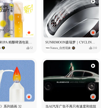
立吞 柚子大米IPA 精酿啤酒包装设计
SUNRIMOON森瑞梦｜CYCLING HELMET CG｜气动骑行头盔
o
52
Natura_自然现象
210
痕迹》系列插画 32
当AI汽车广告不再只有速度和炫技