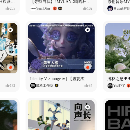
ECLIPSE #MVLAND嘻哈狂欢派对 女团MV
【寻找自我】#MVLAND嘻哈狂欢派对
255
YuanDian_
162
卷云品牌I
Identity V × moge.tv | 【虚妄杰作时装】“小女孩”
潜林之息🌳
172
魔格工作室
34
Yea野了