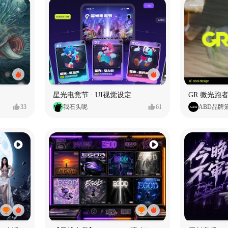
星光电竞节 · UI视觉设定
GR 微光跑者
33
我石头呢
61
ABD品牌