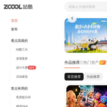
站酷ZCOOL 
首页
发布
看点高级的
站酷三火
发现更多
作品推荐
热门资产
设计大赛
HOT
首页推荐
为你推荐
活动展览
拿点有用的
私房提示词
精选Skill