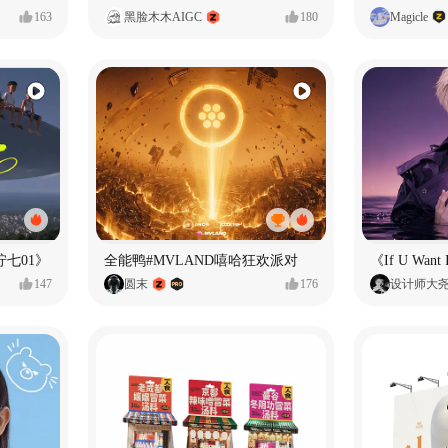
163
黑脸木木AIGC
180
Magicle
七01》
全能鸭#MVLAND嘻哈狂欢派对
147
圆末
176
设计师大