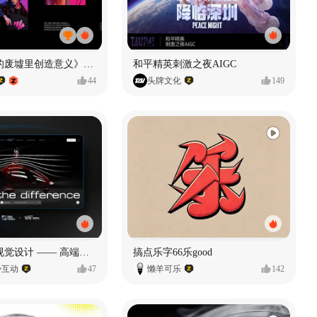
《在被遗忘的废墟里创造意义》#MVLAND嘻哈狂欢派对
和平精英刺激之夜AIGC
44
头牌文化
149
奥捷龙官网视觉设计 —— 高端网站建设
搞点乐字66乐good
势互动
47
懒羊可乐
142