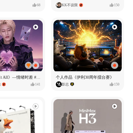
68
KK不设限
150
《If U Want It All》—情绪时差 #MVLAND嘻哈狂欢派对
个人作品《伊利30周年擂台赛》
尧
141
影志
159