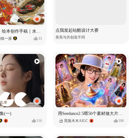
点我发起站酷设计大赛
《格萨尔王》绘本创作手稿｜水彩墨韵下的史诗回响
美美与共创造不同
懒猫一溪
33
集(一)
用Seedance2.5喂50个素材做大片（实操干货）
116
黑脸木木AIGC
106