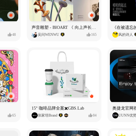
声音雕塑 - BIOART 《 向上声长 》
48
吴问WENWU
165
风的诗人
15° 咖啡品牌全案✖️GBS.Lab
65
张家培Brand
84
UUNN优