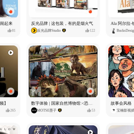
小熊闹起来
反光品牌 | 这包装，有的是烟火气
81
反光品牌Studio
122
BucksDesi
频】
数字体验 | 国家自然博物馆:<恐龙公园>沉浸特展
故事会风格
265
MOTSE墨子
53
宝楠影视