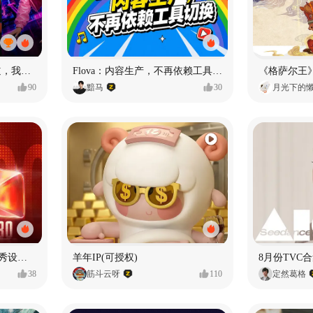
MY OWN ORBIT 我的轨道，我的定义#MVLAND嘻哈狂欢派对
Flova：内容生产，不再依赖工具切换
90
黯马
30
月光下的
【合集】2026年1月-6月优秀设计作品（上）
羊年IP(可授权)
8月份TVC合
38
筋斗云呀
110
定然葛格