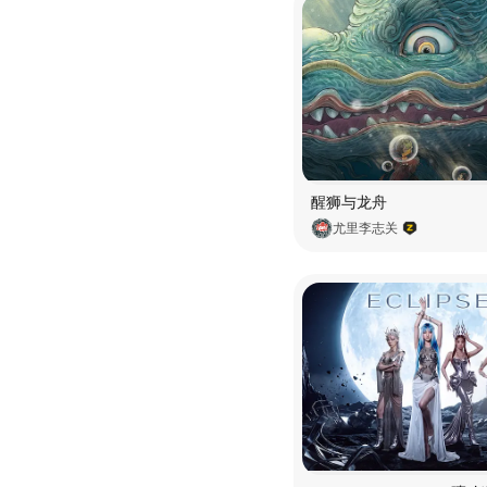
醒狮与龙舟
尤里李志关