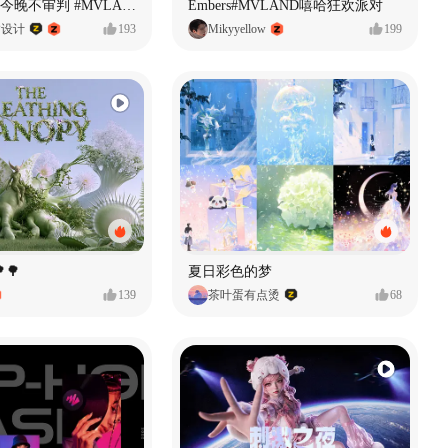
原创音乐MV今晚不审判 #MVLAND嘻哈狂欢派对
Embers#MVLAND嘻哈狂欢派对
P设计
193
Mikyyellow
199
🌳
夏日彩色的梦
139
茶叶蛋有点烫
68