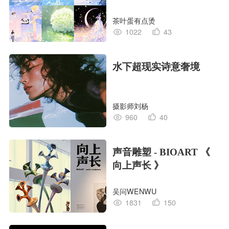
茶叶蛋有点烫
1022
43
水下超现实诗意奢境
摄影师刘杨
960
40
声音雕塑 - BIOART 《
向上声长 》
吴问WENWU
1831
150