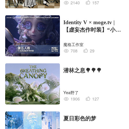
2140
157
Identity V × moge.tv |
【虚妄杰作时装】“小女
孩”
魔格工作室
708
29
潜林之息🌳🌳🌳
Yea野了
1906
127
夏日彩色的梦