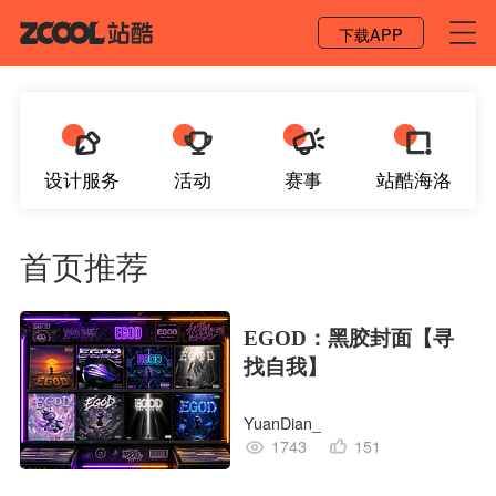
登录 / 注册
下载APP
设计服务
活动
赛事
站酷海洛
首页推荐
EGOD：黑胶封面【寻
找自我】
YuanDian_
1743
151