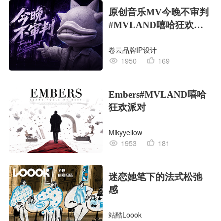
原创音乐MV今晚不审判
#MVLAND嘻哈狂欢派
对
卷云品牌IP设计
1950
169
Embers#MVLAND嘻哈
狂欢派对
Mikyyellow
1953
181
迷恋她笔下的法式松弛
感
站酷Loook