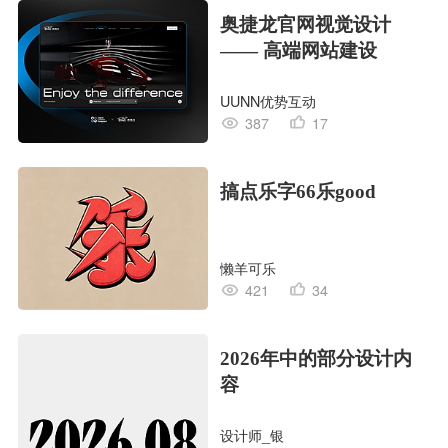
奥捷龙官网视觉设计
—— 高端网站建设
UUNN优势互动
387
17
搞点乐字66乐good
懒羊可乐
421
34
2026年中的部分设计内
容
设计师_银