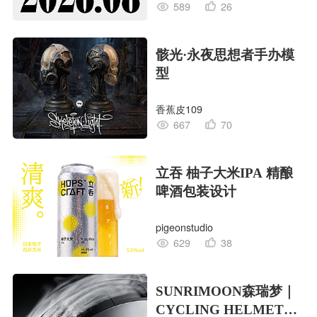
589
26
骸光·永夜思想者手办模
型
香蕉皮109
667
70
立吞 柚子大米IPA 精酿
啤酒包装设计
pigeonstudio
629
38
SUNRIMOON森瑞梦｜
CYCLING HELMET