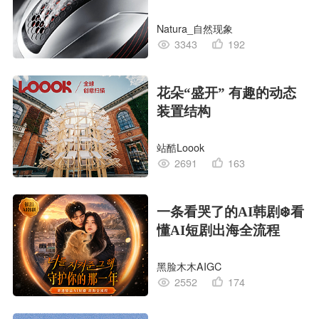
CG｜气动骑行头盔
Natura_自然现象
3343
192
花朵“盛开” 有趣的动态
装置结构
站酷Loook
2691
163
一条看哭了的AI韩剧❄️看
懂AI短剧出海全流程
黑脸木木AIGC
2552
174