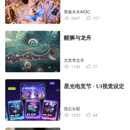
黑脸木木AIGC
2947
157
醒狮与龙舟
尤里李志关
1192
37
星光电竞节 · UI视觉设定
我石头呢
1233
64