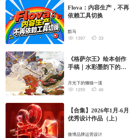
Flova：内容生产，不再
依赖工具切换
黯马
1397
33
《格萨尔王》绘本创作
手稿｜水彩墨韵下的史
诗回响
月光下的懒猫一溪
1255
46
【合集】2026年1月-6月
优秀设计作品（上）
微博品牌运营设计