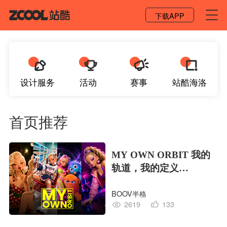
登录 / 注册
下载APP
设计服务
活动
赛事
站酷海洛
首页推荐
MY OWN ORBIT 我的
轨道，我的定义
#MVLAND嘻哈狂欢派
BOOV半格
对
2619
133