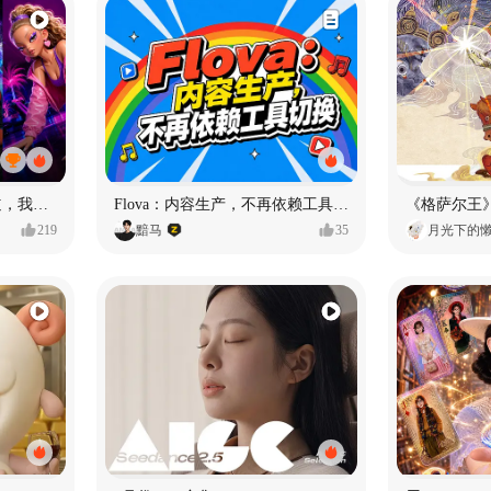
MY OWN ORBIT 我的轨道，我的定义#MVLAND嘻哈狂欢派对
Flova：内容生产，不再依赖工具切换
219
黯马
35
月光下的