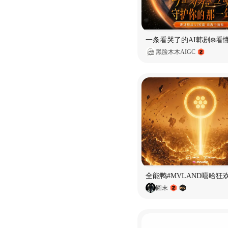
黑脸木木AIGC
全能鸭#MVLAND嘻哈狂
圆末