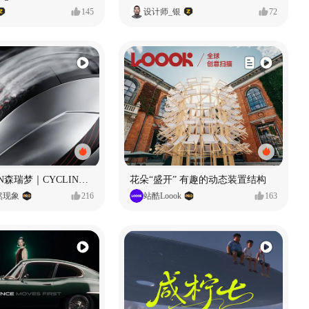
145
设计师_银
72
SUNRIMOON森瑞梦｜CYCLING HELMET CG｜气动骑行头盔
花朵“盛开” 有趣的动态装置结构
自然现象
216
站酷Loook
163