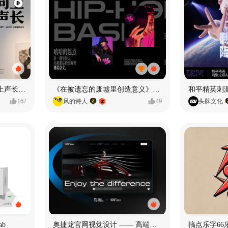
声音雕塑 - BIOART 《 向上声长 》
《在被遗忘的废墟里创造意义》#MVLAND嘻哈狂欢派对
和平精英刺激
167
风的诗人
49
头牌文化
ab
奥捷龙官网视觉设计 —— 高端网站建设
搞点乐字66乐