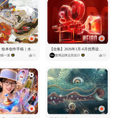
《格萨尔王》绘本创作手稿｜水彩墨韵下的史诗回响
【合集】2026年1月-6月优秀设计作品（上）
懒猫一溪
51
微博品牌运营设计
55