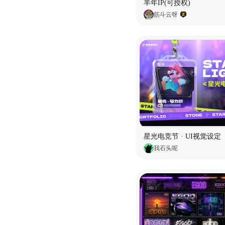
羊年IP(可授权)
筋斗云呀
星光电竞节 · UI视觉设定
我石头呢