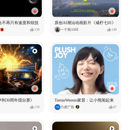
广告不再只有速度和炫技
原创AI潮汕动画影片《咸柠七01》
150
一个我AME
149
伊利30周年擂台赛》
TeenieWeenie家居：让小熊闹起来
159
力虎广告
87