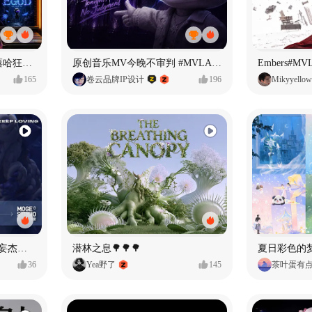
【寻找自我】#MVLAND嘻哈狂欢派对
原创音乐MV今晚不审判 #MVLAND嘻哈狂欢派对
Embers#
165
卷云品牌IP设计
196
Mikyyellow
Identity V × moge.tv | 【虚妄杰作时装】“小女孩”
潜林之息🌳🌳🌳
夏日彩色的
36
Yea野了
145
茶叶蛋有