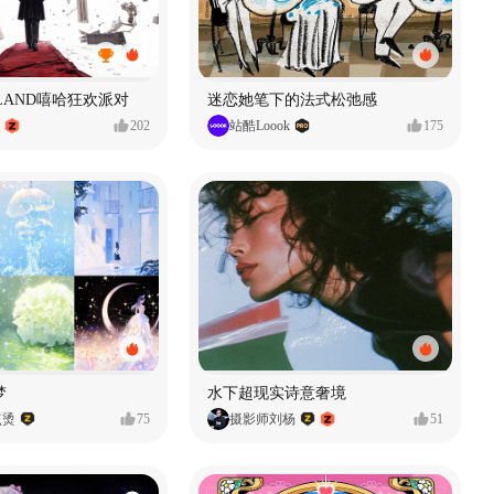
MVLAND嘻哈狂欢派对
迷恋她笔下的法式松弛感
202
站酷Loook
175
梦
水下超现实诗意奢境
点烫
75
摄影师刘杨
51