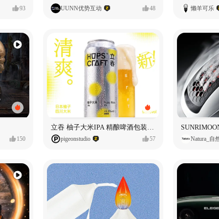
93
UUNN优势互动
48
懒羊可乐
立吞 柚子大米IPA 精酿啤酒包装设计
150
pigeonstudio
57
Natura_