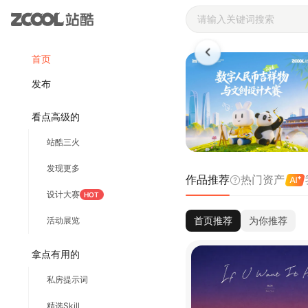
站酷ZCOOL 
首页
发布
看点高级的
站酷三火
发现更多
作品推荐
热门资产
设计大赛
HOT
首页推荐
为你推荐
活动展览
拿点有用的
私房提示词
精选Skill