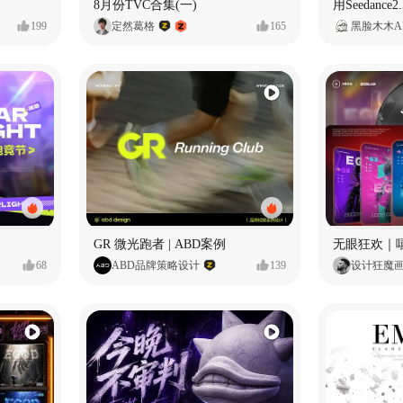
8月份TVC合集(一)
199
定然葛格
165
黑脸木木A
GR 微光跑者 | ABD案例
无眼狂欢｜
68
ABD品牌策略设计
139
设计狂魔