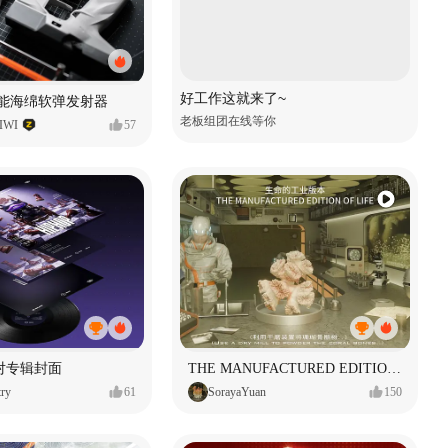
好工作这就来了~
性能海绵软弹发射器
老板组团在线等你
WI
57
对专辑封面
THE MANUFACTURED EDITION OF LIFE生命的工业版本
ry
61
SorayaYuan
150