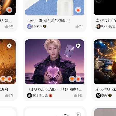
一条看哭了的AI韩剧❄️看懂AI短剧出海全流程
2026 ·《痕迹》系列插画 32
当AI汽车
181
Magicle
74
KK不设限
欢派对
《If U Want It All》—情绪时差 #MVLAND嘻哈狂欢派对
个人作品《
178
设计师大尧
141
影志