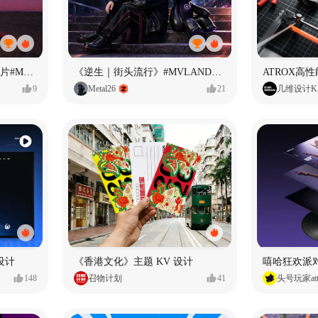
<If U Want It All>AI MV短片#MVLAND嘻哈狂欢派对
《逆生｜街头流行》#MVLAND嘻哈狂欢派对
ATROX高
9
Metal26
21
几维设计KI
台设计
《香港文化》主题 KV 设计
嘻哈狂欢派
148
召物计划
41
头号玩家att