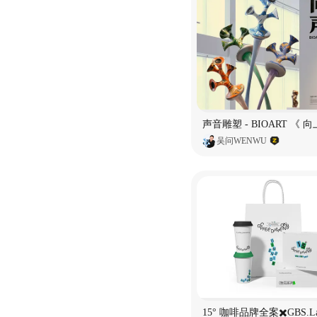
吴问WENWU
15° 咖啡品牌全案✖️GBS.L