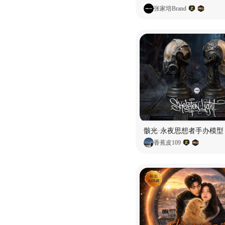
张家培Brand
骸光·永夜思想者手办模型
香蕉皮109