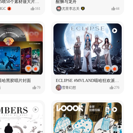
用Seedance2.5喂50个素材做大片（实操干货）
醒狮与龙舟
IGC
161
尤里李志关
44
嘻哈黑胶唱片封面
ECLIPSE #MVLAND嘻哈狂欢派对 女团MV
画
79
雪青幻想
276