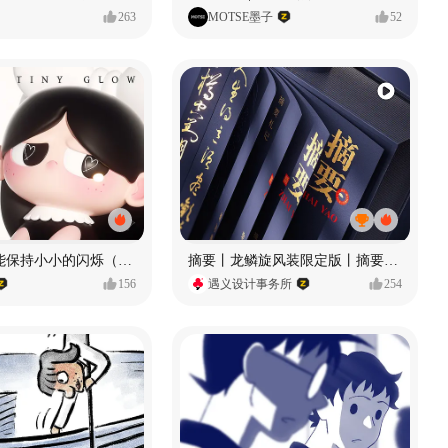
263
MOTSE墨子
52
愿每个人都能保持小小的闪烁（IP可授权）
摘要丨龙鳞旋风装限定版丨摘要的比赛里 看谁卷s谁！
156
遇义设计事务所
254