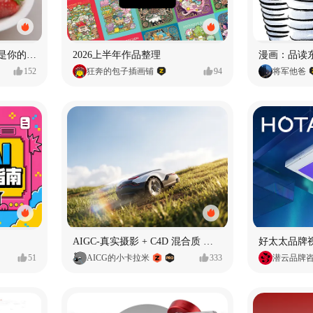
泡泡玛特｜PINOJELLY我是你的娃娃系列
2026上半年作品整理
152
狂奔的包子插画铺
94
将军他爸
AIGC-真实摄影 + C4D 混合质 能让 AI 产品图更好吗?
51
AICG的小卡拉米
333
潜云品牌