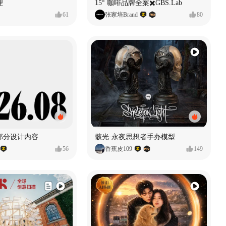
理
15° 咖啡品牌全案✖️GBS.Lab
61
张家培Brand
80
的部分设计内容
骸光·永夜思想者手办模型
56
香蕉皮109
149