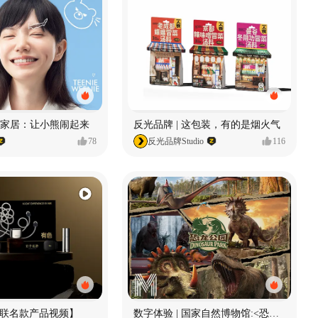
enie家居：让小熊闹起来
反光品牌 | 这包装，有的是烟火气
78
反光品牌Studio
116
献联名款产品视频】
数字体验 | 国家自然博物馆:<恐龙公园>沉浸特展