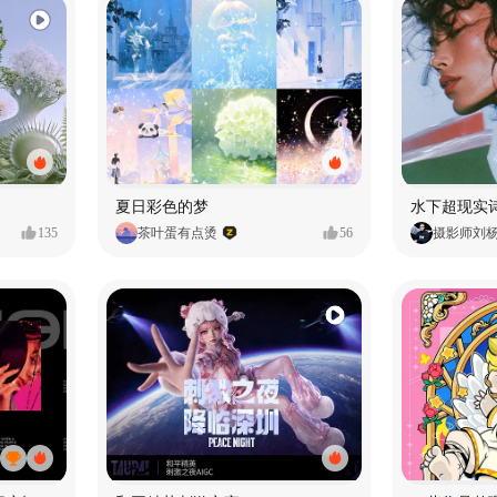
夏日彩色的梦
水下超现实
135
茶叶蛋有点烫
56
摄影师刘