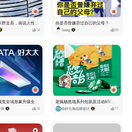
漫画：品读东野圭吾，画说人性百态
你是否曾嫌弃过自己的父母？
59
5ming
69
好太太品牌视觉全域形象升级全案【潜云品牌】
老疯杨悠哉系列包装及活动KV设计
咨询
76
你好大海品牌设计
77