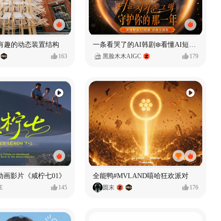
 有趣的动态装置结构
一条看哭了的AI韩剧❄️看懂AI短剧出海全流程
163
黑脸木木AIGC
179
动画影片《咸柠七01》
全能鸭#MVLAND嘻哈狂欢派对
E
145
圆末
176