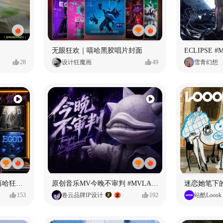
无眼狂欢｜嘻哈黑胶唱片封面
28
设计狂魔画
49
雪青幻想
【寻找自我】#MVLAND嘻哈狂欢派对
原创音乐MV今晚不审判 #MVLAND嘻哈狂欢派对
迷恋她笔下
153
卷云品牌IP设计
192
站酷Loook