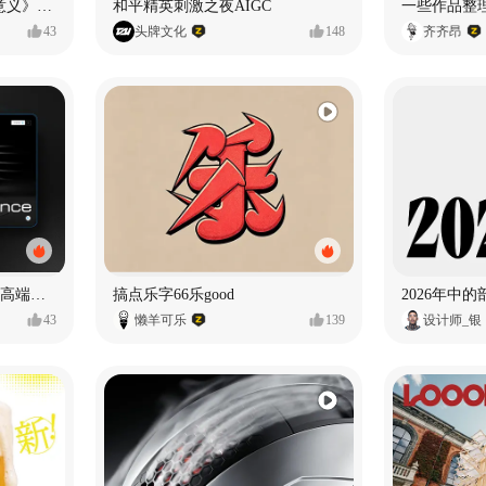
《在被遗忘的废墟里创造意义》#MVLAND嘻哈狂欢派对
和平精英刺激之夜AIGC
一些作品整
43
头牌文化
148
齐齐昂
奥捷龙官网视觉设计 —— 高端网站建设
搞点乐字66乐good
2026年中
43
懒羊可乐
139
设计师_银