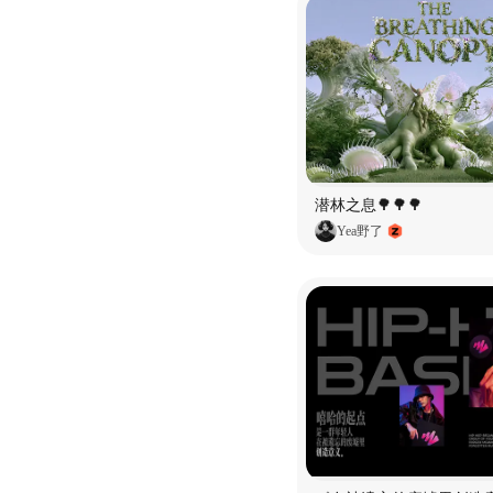
潜林之息🌳🌳🌳
Yea野了