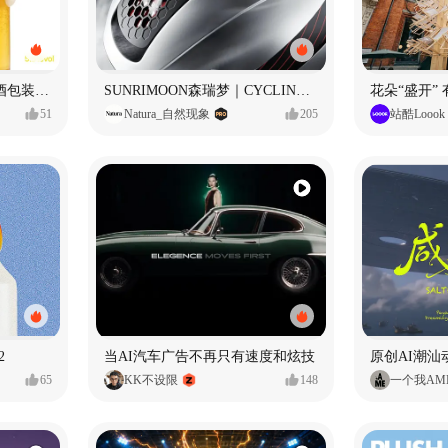
立吞 柚子大米IPA 精酿啤酒包装设计
SUNRIMOON森瑞梦｜CYCLING HELMET CG｜气动骑行头盔
花朵“盛开”
51
Natura_自然现象
205
站酷Loook
2
当AI汽车广告不再只有速度和炫技
原创AI潮汕
65
KK不设限
148
一个我AM