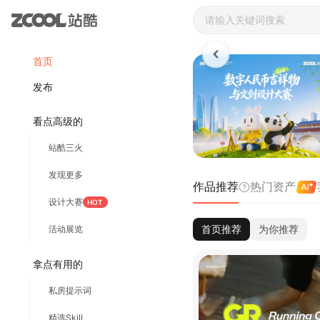
站酷ZCOOL 
首页
发布
看点高级的
站酷三火
发现更多
作品推荐
热门资产
设计大赛
HOT
首页推荐
为你推荐
活动展览
拿点有用的
私房提示词
精选Skill