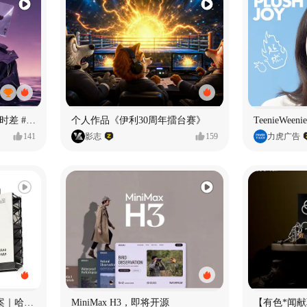
《If U Want It All》—情绪时差 #MVLAND嘻哈狂欢派对
个人作品《伊利30周年擂台赛》
TeenieWe
141
影志
159
力虎广告
Ala 阿尔拉-铁锅｜品牌全案｜哈尔滨
MiniMax H3，即将开源
【有色*闻