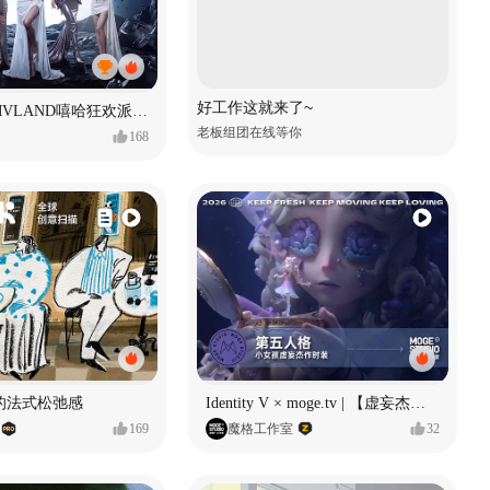
好工作这就来了~
ECLIPSE #MVLAND嘻哈狂欢派对 女团MV
老板组团在线等你
168
的法式松弛感
Identity V × moge.tv | 【虚妄杰作时装】“小女孩”
169
魔格工作室
32