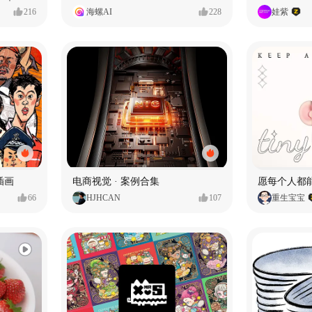
216
海螺AI
228
娃紫
插画
电商视觉 · 案例合集
66
HJHCAN
107
重生宝宝