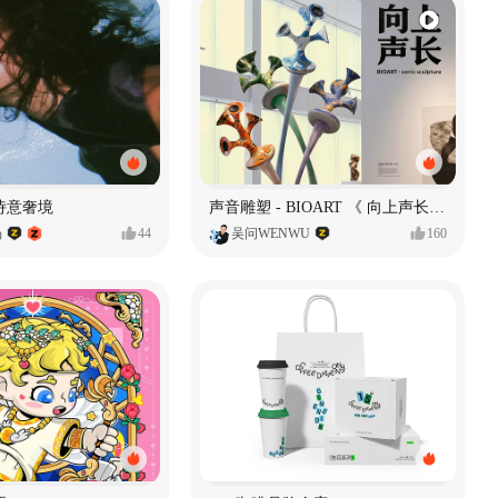
诗意奢境
声音雕塑 - BIOART 《 向上声长 》
杨
44
吴问WENWU
160