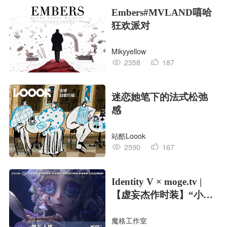
Embers#MVLAND嘻哈
狂欢派对
Mikyyellow
2358
187
迷恋她笔下的法式松弛
感
站酷Loook
2590
167
Identity V × moge.tv |
【虚妄杰作时装】“小女
孩”
魔格工作室