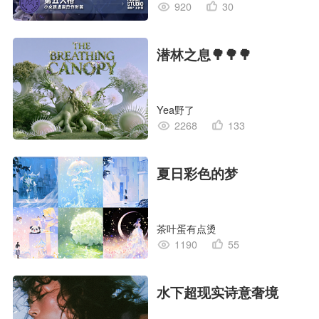
920
30
潜林之息🌳🌳🌳
Yea野了
2268
133
夏日彩色的梦
茶叶蛋有点烫
1190
55
水下超现实诗意奢境