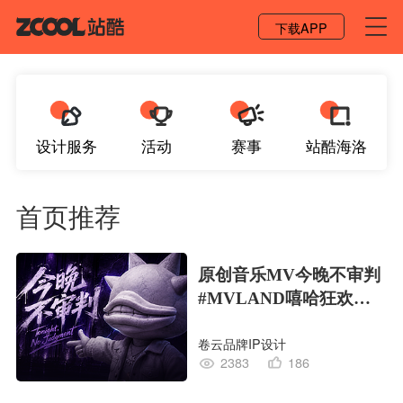
登录 / 注册
下载APP
设计服务
活动
赛事
站酷海洛
首页推荐
原创音乐MV今晚不审判
#MVLAND嘻哈狂欢派
对
卷云品牌IP设计
2383
186