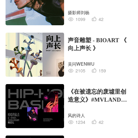
摄影师刘杨
1099
42
声音雕塑 - BIOART 《
向上声长 》
吴问WENWU
2105
159
《在被遗忘的废墟里创
造意义》#MVLAND嘻
哈狂欢派对
风的诗人
1234
42