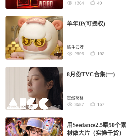
1364
49
羊年IP(可授权)
筋斗云呀
2996
192
8月份TVC合集(一)
定然葛格
3587
157
用Seedance2.5喂50个素
材做大片（实操干货）