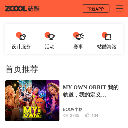
登录 / 注册
下载APP
设计服务
活动
赛事
站酷海洛
首页推荐
MY OWN ORBIT 我的
轨道，我的定义
#MVLAND嘻哈狂欢派
BOOV半格
对
2785
134