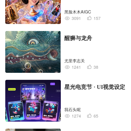
黑脸木木AIGC
3091
157
醒狮与龙舟
尤里李志关
1241
38
星光电竞节 · UI视觉设定
我石头呢
1274
65