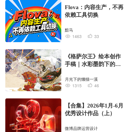
Flova：内容生产，不再
依赖工具切换
黯马
1463
33
《格萨尔王》绘本创作
手稿｜水彩墨韵下的史
诗回响
月光下的懒猫一溪
1315
46
【合集】2026年1月-6月
优秀设计作品（上）
微博品牌运营设计