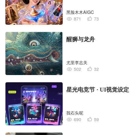
黑脸木木AIGC
871
73
醒狮与龙舟
尤里李志关
502
32
星光电竞节 · UI视觉设定
我石头呢
690
59