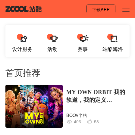
登录 / 注册
下载APP
设计服务
活动
赛事
站酷海洛
首页推荐
MY OWN ORBIT 我的
轨道，我的定义
#MVLAND嘻哈狂欢派
BOOV半格
对
406
58