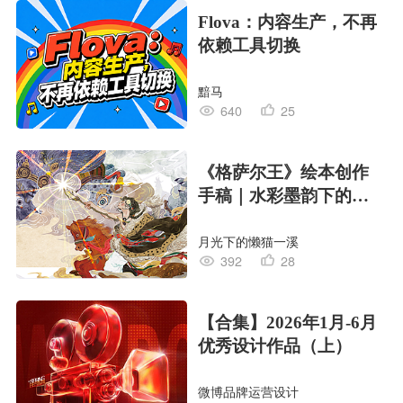
Flova：内容生产，不再
依赖工具切换
黯马
640
25
《格萨尔王》绘本创作
手稿｜水彩墨韵下的史
诗回响
月光下的懒猫一溪
392
28
【合集】2026年1月-6月
优秀设计作品（上）
微博品牌运营设计