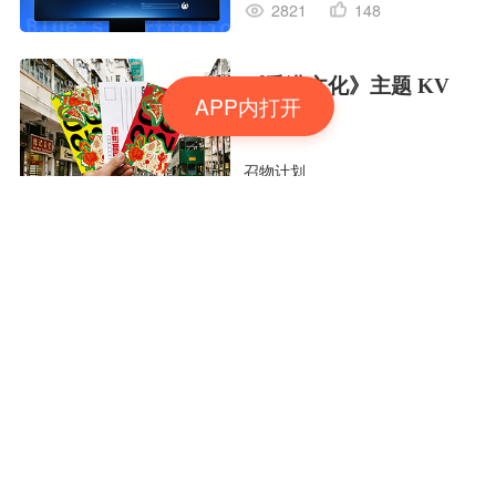
2821
148
《香港文化》主题 KV
APP内打开
设计
召物计划
1331
42
嘻哈狂欢派对专辑封面
头号玩家attry
1116
63
THE
MANUFACTURED