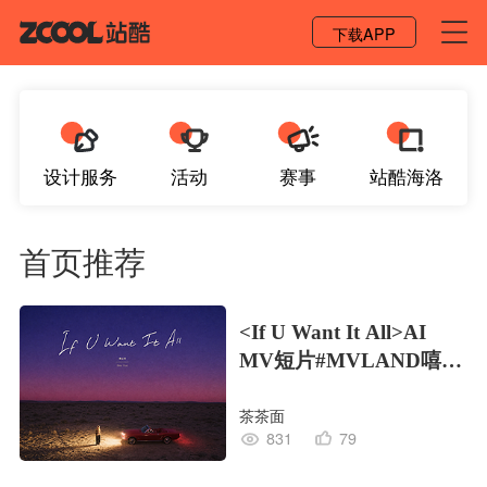
登录 / 注册
下载APP
设计服务
活动
赛事
站酷海洛
首页推荐
<If U Want It All>AI
MV短片#MVLAND嘻哈
狂欢派对
茶茶面
831
79