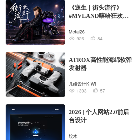
《逆生｜街头流行》
#MVLAND嘻哈狂欢派
对
Metal26
926
84
ATROX高性能海绵软弹
发射器
几维设计KIWI
1393
57
2026 | 个人网站2.0前后
台设计
靛木