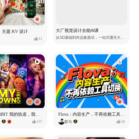
大厂视觉设计全能Al课
主题 KV 设计
从SD基础到作品集面试，一站式通关大厂视觉岗
11
MY OWN ORBIT 我的轨道，我的定义#MVLAND嘻哈狂欢派对
Flova：内容生产，不再依赖工具切换
格
137
黯马
34