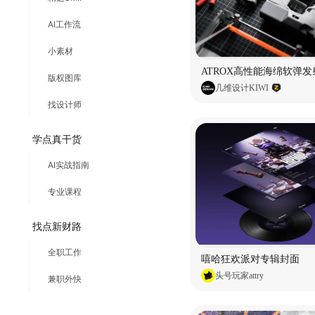
AI工作流
小素材
ATROX高性能海绵软弹发
版权图库
几维设计KIWI
找设计师
学点真干货
AI实战指南
专业课程
找点新财路
全职工作
嘻哈狂欢派对专辑封面
头号玩家attry
兼职外快