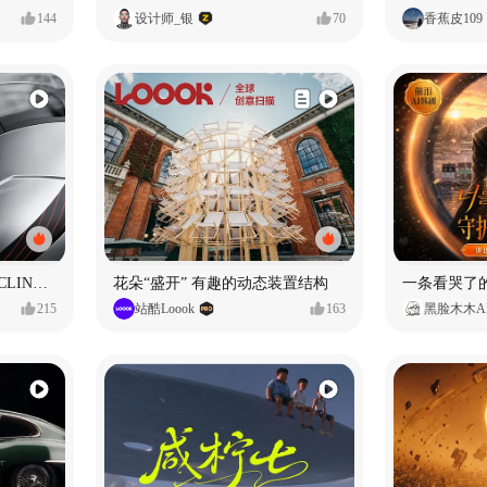
144
设计师_银
70
香蕉皮109
SUNRIMOON森瑞梦｜CYCLING HELMET CG｜气动骑行头盔
花朵“盛开” 有趣的动态装置结构
215
站酷Loook
163
黑脸木木A