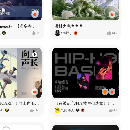
Identity V × moge.tv | 【虚妄杰作时装】“小女孩”
潜林之息🌳🌳🌳
室
36
Yea野了
143
声音雕塑 - BIOART 《 向上声长 》
《在被遗忘的废墟里创造意义》#MVLAND嘻哈狂欢派对
WU
166
风的诗人
48