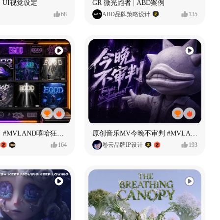
 UI视觉设定
GR 微光跑者 | ABD案例
68
ABD品牌策略设计
135
【寻找自我】#MVLAND嘻哈狂欢派对
原创音乐MV今晚不审判 #MVLAND嘻哈狂欢派对
164
卷云品牌IP设计
193