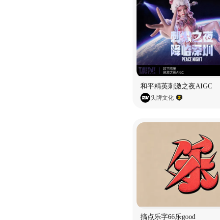
和平精英刺激之夜AIGC
头牌文化
搞点乐字66乐good