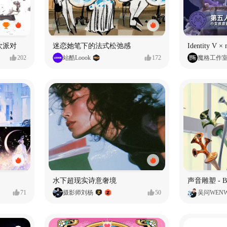
狂欢派对
迷恋她笔下的法式松弛感
202
站酷Loook
172
魔格工作
水下超现实诗意奢境
71
摄影师刘杨
50
吴问WEN