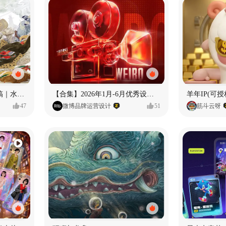
《格萨尔王》绘本创作手稿｜水彩墨韵下的史诗回响
【合集】2026年1月-6月优秀设计作品（上）
羊年IP(可授
47
微博品牌运营设计
51
筋斗云呀