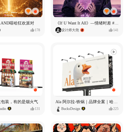
LAND嘻哈狂欢派对
《If U Want It All》—情绪时差 #MVLAND嘻哈狂欢派对
178
设计师大尧
141
 这包装，有的是烟火气
Ala 阿尔拉-铁锅｜品牌全案｜哈尔滨
dio
131
BucksDesign
225