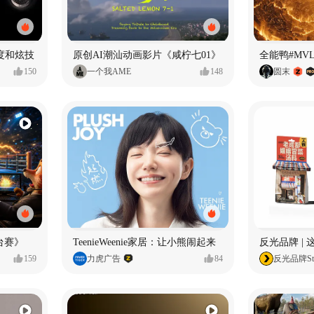
度和炫技
原创AI潮汕动画影片《咸柠七01》
全能鸭#MV
150
一个我AME
148
圆末
台赛》
TeenieWeenie家居：让小熊闹起来
反光品牌 |
159
力虎广告
84
反光品牌Stu