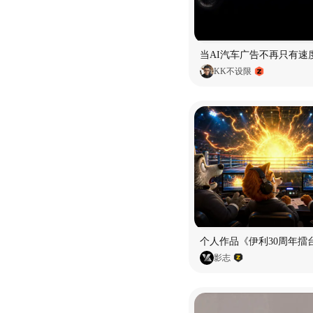
当AI汽车广告不再只有速
KK不设限
个人作品《伊利30周年擂
影志