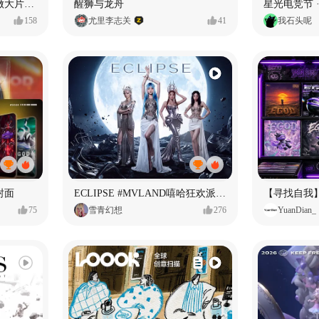
用Seedance2.5喂50个素材做大片（实操干货）
醒狮与龙舟
星光电竞节 ·
158
尤里李志关
41
我石头呢
封面
ECLIPSE #MVLAND嘻哈狂欢派对 女团MV
75
雪青幻想
276
YuanDian_