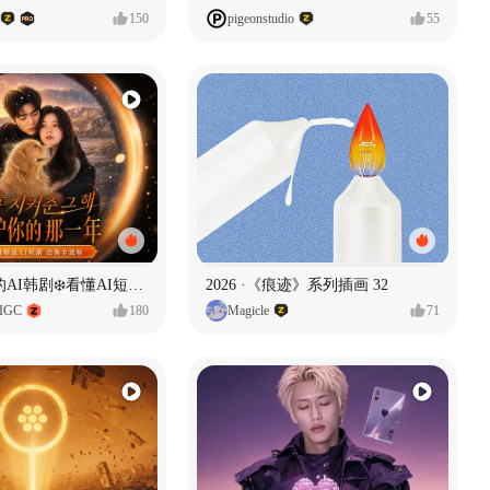
150
pigeonstudio
55
一条看哭了的AI韩剧❄️看懂AI短剧出海全流程
2026 ·《痕迹》系列插画 32
IGC
180
Magicle
71