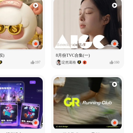
权)
8月份TVC合集(一)
197
定然葛格
160