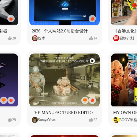
射器
2026 | 个人网站2.0前后台设计
《香港文化》
20
靛木
14
召物计划
THE MANUFACTURED EDITION OF LIFE生命的工业版本
29
SorayaYuan
32
BOOV半