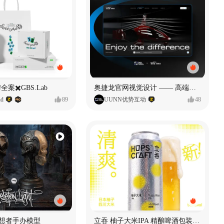
全案✖️GBS.Lab
奥捷龙官网视觉设计 —— 高端网站建设
d
89
UUNN优势互动
48
思想者手办模型
立吞 柚子大米IPA 精酿啤酒包装设计