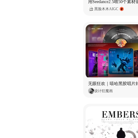
黑脸木木AIGC
无眼狂欢｜嘻哈黑胶唱片
设计狂魔画