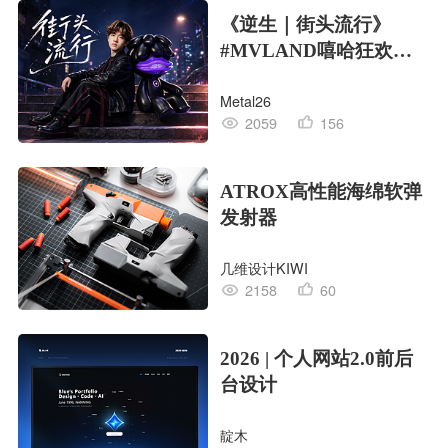
《逆生｜街头流行》
#MVLAND嘻哈狂欢派
对
Metal26
2059
156
ATROX高性能海绵软弹
发射器
几维设计KIWI
2158
60
2026 | 个人网站2.0前后
台设计
靛木