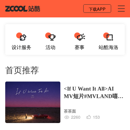
登录 / 注册
下载APP
设计服务
活动
赛事
站酷海洛
首页推荐
<If U Want It All>AI
MV短片#MVLAND嘻哈
狂欢派对
茶茶面
2260
153