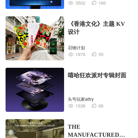
3502
160
《香港文化》主题 KV
设计
召物计划
1976
55
嘻哈狂欢派对专辑封面
头号玩家attry
1538
66
THE
MANUFACTURED