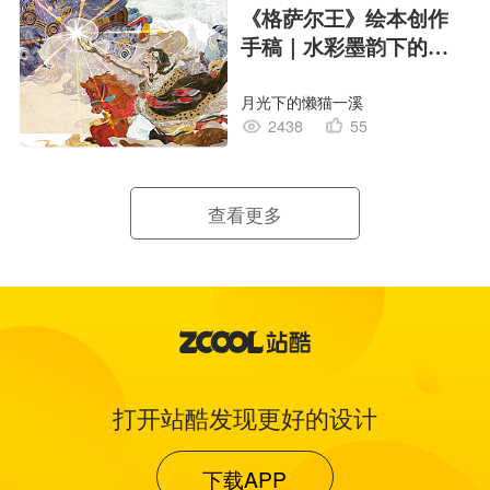
《格萨尔王》绘本创作
手稿｜水彩墨韵下的史
诗回响
月光下的懒猫一溪
2438
55
查看更多
打开站酷发现更好的设计
下载APP