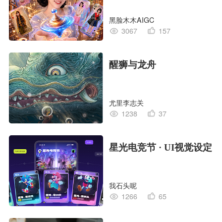
黑脸木木AIGC
3067
157
醒狮与龙舟
尤里李志关
1238
37
星光电竞节 · UI视觉设定
我石头呢
1266
65