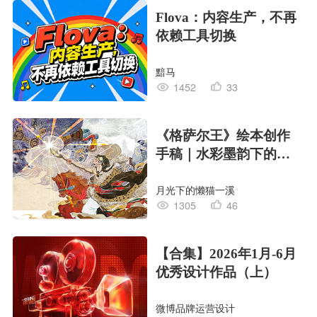
Flova：内容生产，不再
依赖工具切换
黯马
1452
33
《格萨尔王》绘本创作
手稿｜水彩墨韵下的史
诗回响
月光下的懒猫一溪
1305
46
【合集】2026年1月-6月
优秀设计作品（上）
微博品牌运营设计