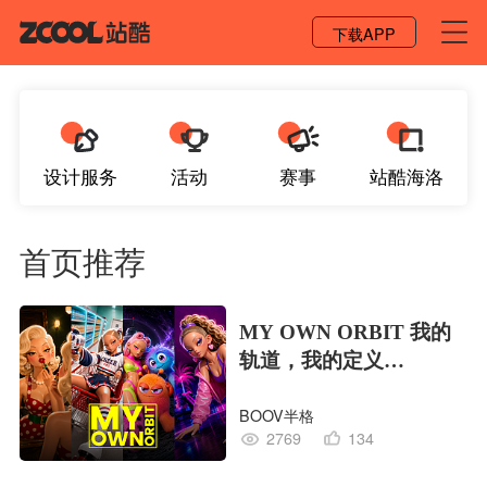
登录 / 注册
下载APP
设计服务
活动
赛事
站酷海洛
首页推荐
MY OWN ORBIT 我的
轨道，我的定义
#MVLAND嘻哈狂欢派
BOOV半格
对
2769
134