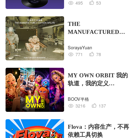
495
53
THE
MANUFACTURED
EDITION OF LIFE生命
SorayaYuan
的工业版本
771
78
MY OWN ORBIT 我的
轨道，我的定义
#MVLAND嘻哈狂欢派
BOOV半格
对
3216
137
Flova：内容生产，不再
依赖工具切换