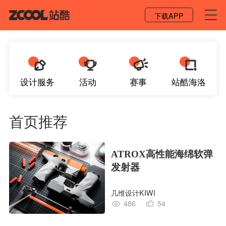
登录 / 注册
下载APP
设计服务
活动
赛事
站酷海洛
首页推荐
ATROX高性能海绵软弹
发射器
几维设计KIWI
486
54