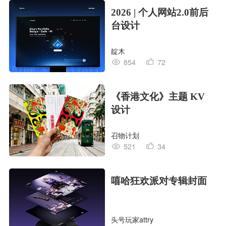
2026 | 个人网站2.0前后
台设计
靛木
854
72
《香港文化》主题 KV
设计
召物计划
521
34
嘻哈狂欢派对专辑封面
头号玩家attry