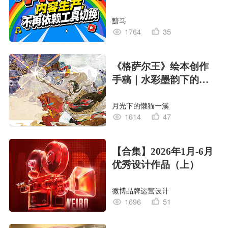
黯马
1764
35
《格萨尔王》绘本创作
手稿｜水彩墨韵下的史
诗回响
月光下的懒猫一溪
1614
47
【合集】2026年1月-6月
优秀设计作品（上）
微博品牌运营设计
1696
51