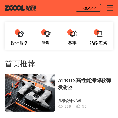
登录 / 注册
下载APP
设计服务
活动
赛事
站酷海洛
首页推荐
ATROX高性能海绵软弹
发射器
几维设计KIWI
868
55