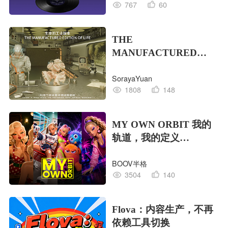
767
60
THE
MANUFACTURED
EDITION OF LIFE生命
SorayaYuan
的工业版本
1808
148
MY OWN ORBIT 我的
轨道，我的定义
#MVLAND嘻哈狂欢派
BOOV半格
对
3504
140
Flova：内容生产，不再
依赖工具切换