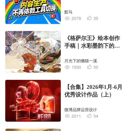
黯马
2079
35
《格萨尔王》绘本创作
手稿｜水彩墨韵下的史
诗回响
月光下的懒猫一溪
1930
50
【合集】2026年1月-6月
优秀设计作品（上）
微博品牌运营设计
2011
54