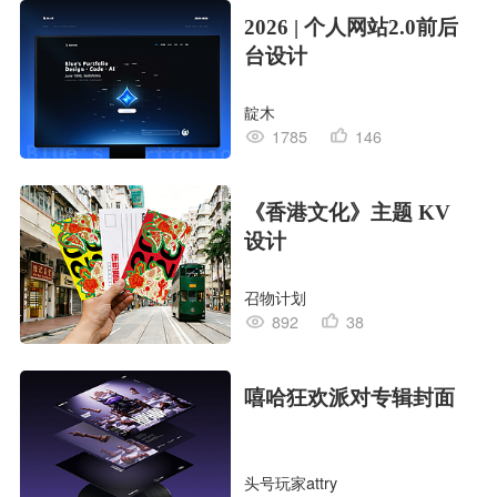
2026 | 个人网站2.0前后
台设计
靛木
1785
146
《香港文化》主题 KV
设计
召物计划
892
38
嘻哈狂欢派对专辑封面
头号玩家attry