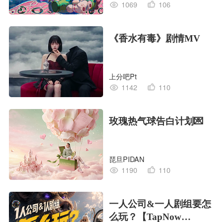
1069
106
《香水有毒》剧情MV
上分吧Pt
1142
110
玫瑰热气球告白计划💌
琵旦PIDAN
1190
110
一人公司&一人剧组要怎
么玩？【TapNow