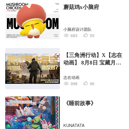
蘑菇鸡x小脑府
小脑府设计团队
683
55
【三角洲行动】X【志在
动画】 8月8日 宝藏月宣
传PV
志在动画
998
96
《睡前故事》
KUNATATA