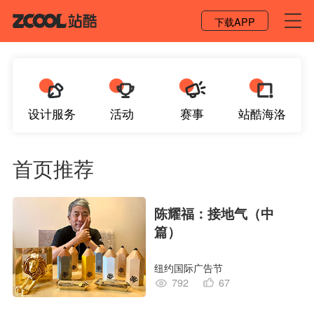
登录 / 注册
下载APP
设计服务
活动
赛事
站酷海洛
首页推荐
陈耀福：接地气（中
篇）
纽约国际广告节
792
67