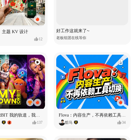
好工作这就来了~
主题 KV 设计
老板组团在线等你
12
MY OWN ORBIT 我的轨道，我的定义#MVLAND嘻哈狂欢派对
Flova：内容生产，不再依赖工具切换
格
137
黯马
34