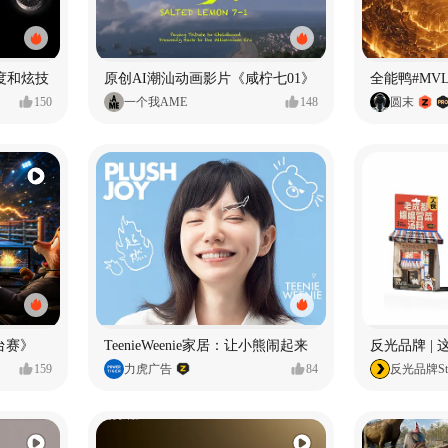
度和炫技
原创AI潮汕动画影片《咸柠七01》
全能鸭#MV
150
一个我AME
148
圆末
台赛》
TeenieWeenie家居：让小熊闹起来
反光品牌 |
159
力虎广告
84
反光品牌Stu