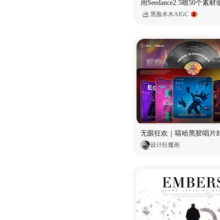
黑脸木木AIGC
无眼狂欢｜嘻哈黑胶唱片
设计狂魔画