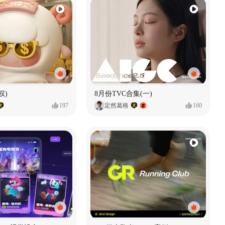
权)
8月份TVC合集(一)
197
定然葛格
160