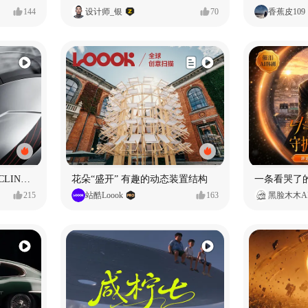
144
设计师_银
70
香蕉皮109
SUNRIMOON森瑞梦｜CYCLING HELMET CG｜气动骑行头盔
花朵“盛开” 有趣的动态装置结构
215
站酷Loook
163
黑脸木木A