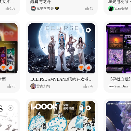
用Seedance2.5喂50个素材做大片（实操干货）
醒狮与龙舟
星光电竞节 ·
158
尤里李志关
41
我石头呢
封面
ECLIPSE #MVLAND嘻哈狂欢派对 女团MV
75
雪青幻想
276
YuanDian_