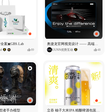
全案✖️GBS.Lab
奥捷龙官网视觉设计 —— 高端网站建设
d
89
UUNN优势互动
48
思想者手办模型
立吞 柚子大米IPA 精酿啤酒包装设计