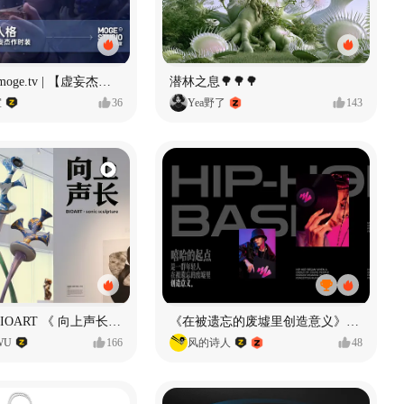
Identity V × moge.tv | 【虚妄杰作时装】“小女孩”
潜林之息🌳🌳🌳
室
36
Yea野了
143
声音雕塑 - BIOART 《 向上声长 》
《在被遗忘的废墟里创造意义》#MVLAND嘻哈狂欢派对
WU
166
风的诗人
48