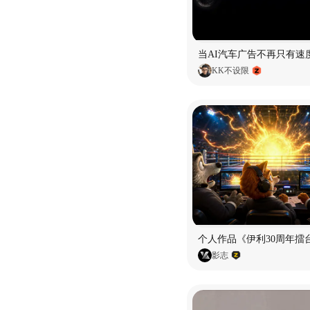
当AI汽车广告不再只有速
KK不设限
个人作品《伊利30周年擂
影志