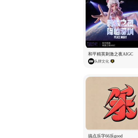
和平精英刺激之夜AIGC
头牌文化
搞点乐字66乐good