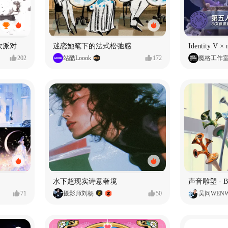
狂欢派对
迷恋她笔下的法式松弛感
202
站酷Loook
172
魔格工作
水下超现实诗意奢境
71
摄影师刘杨
50
吴问WEN