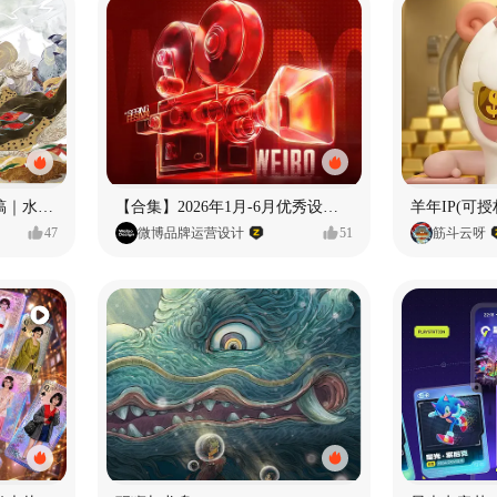
《格萨尔王》绘本创作手稿｜水彩墨韵下的史诗回响
【合集】2026年1月-6月优秀设计作品（上）
羊年IP(可授
47
微博品牌运营设计
51
筋斗云呀