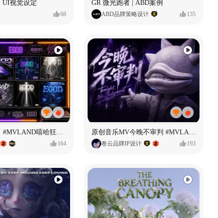
 UI视觉设定
GR 微光跑者 | ABD案例
68
ABD品牌策略设计
135
【寻找自我】#MVLAND嘻哈狂欢派对
原创音乐MV今晚不审判 #MVLAND嘻哈狂欢派对
164
卷云品牌IP设计
193