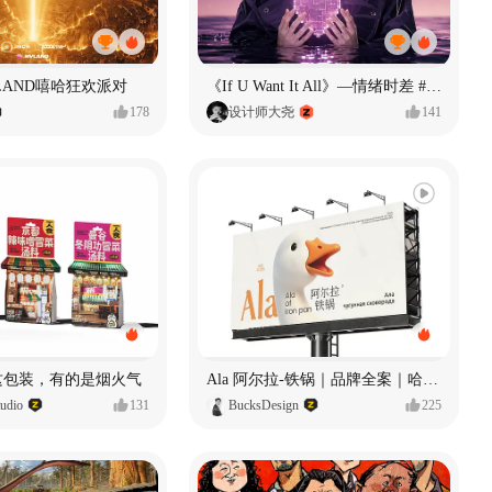
LAND嘻哈狂欢派对
《If U Want It All》—情绪时差 #MVLAND嘻哈狂欢派对
178
设计师大尧
141
 这包装，有的是烟火气
Ala 阿尔拉-铁锅｜品牌全案｜哈尔滨
dio
131
BucksDesign
225