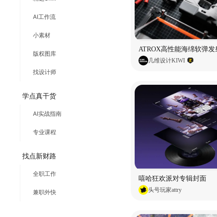
AI工作流
小素材
ATROX高性能海绵软弹发
版权图库
几维设计KIWI
找设计师
学点真干货
AI实战指南
专业课程
找点新财路
全职工作
嘻哈狂欢派对专辑封面
头号玩家attry
兼职外快