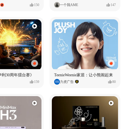
150
一个我AME
147
伊利30周年擂台赛》
TeenieWeenie家居：让小熊闹起来
159
力虎广告
80