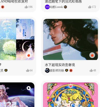
MVLAND嘻哈狂欢派对
迷恋她笔下的法式松弛感
196
站酷Loook
172
梦
水下超现实诗意奢境
点烫
64
摄影师刘杨
48