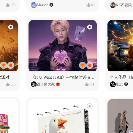
179
Magicle
68
KK不设限
欢派对
《If U Want It All》—情绪时差 #MVLAND嘻哈狂欢派对
个人作品《
176
设计师大尧
141
影志