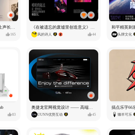
声音雕塑 - BIOART 《 向上声长 》
《在被遗忘的废墟里创造意义》#MVLAND嘻哈狂欢派对
和平精英刺激
165
风的诗人
44
头牌文化
ab
奥捷龙官网视觉设计 —— 高端网站建设
搞点乐字66乐
83
UUNN优势互动
45
懒羊可乐