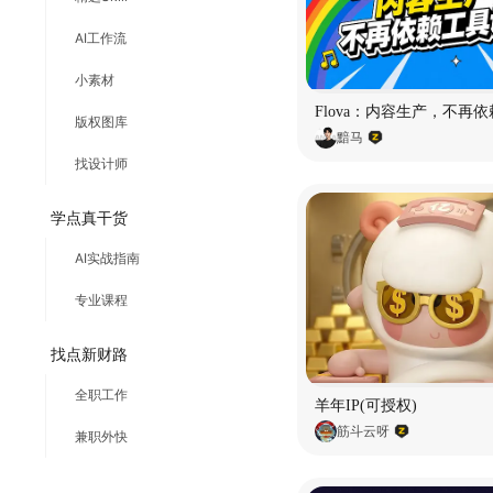
AI工作流
小素材
版权图库
黯马
找设计师
学点真干货
AI实战指南
专业课程
找点新财路
全职工作
羊年IP(可授权)
筋斗云呀
兼职外快