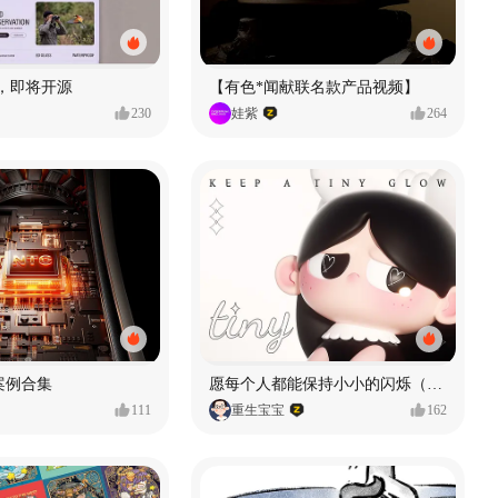
H3，即将开源
【有色*闻献联名款产品视频】
230
娃紫
264
 案例合集
愿每个人都能保持小小的闪烁（IP可授权）
111
重生宝宝
162