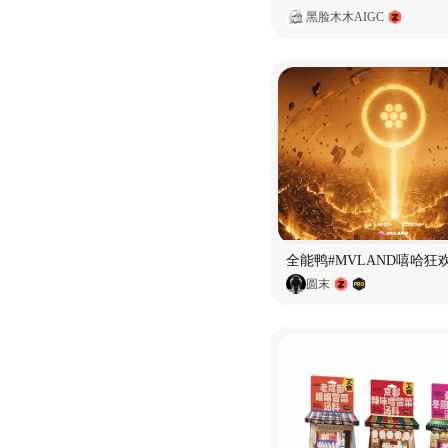
黑脸木木AIGC
全能鸭#MVLAND嘻哈狂
圆末