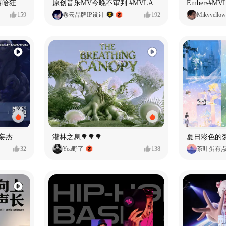
【寻找自我】#MVLAND嘻哈狂欢派对
原创音乐MV今晚不审判 #MVLAND嘻哈狂欢派对
Embers#
159
卷云品牌IP设计
192
Mikyyellow
Identity V × moge.tv | 【虚妄杰作时装】“小女孩”
潜林之息🌳🌳🌳
夏日彩色的
32
Yea野了
138
茶叶蛋有