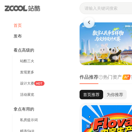
站酷ZCOOL 
首页
发布
看点高级的
站酷三火
发现更多
作品推荐
热门资产
设计大赛
HOT
首页推荐
为你推荐
活动展览
拿点有用的
私房提示词
精选Skill