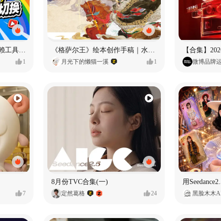
Flova：内容生产，不再依赖工具切换
《格萨尔王》绘本创作手稿｜水彩墨韵下的史诗回响
1
月光下的懒猫一溪
1
微博品牌
8月份TVC合集(一)
7
定然葛格
24
黑脸木木A