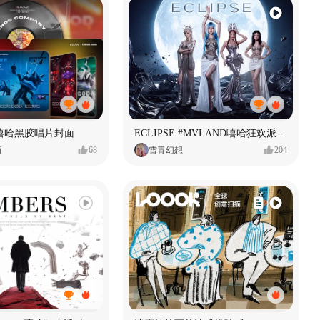
嘻哈黑胶唱片封面
ECLIPSE #MVLAND嘻哈狂欢派对 女团MV
画
68
雪青幻想
204