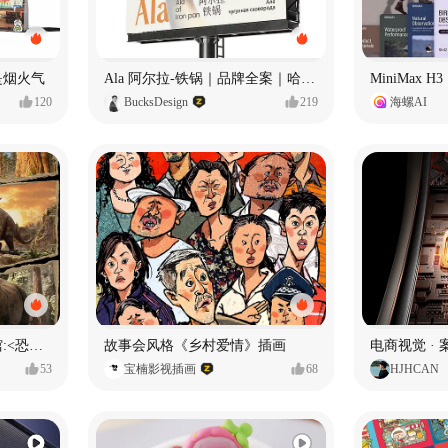
是烟火气
Ala 阿尔拉-铁锅｜品牌全案｜哈尔滨
MiniMax 
120
BucksDesign
219
海螺AI
数字体验 | 国家自然博物馆:<恐龙公园>沉浸特展
故事会风格《乡村爱情》插画
电商视觉 ·
53
宝楠影视插画
68
HJHCAN