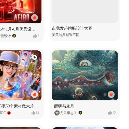
点我发起站酷设计大赛
【合集】2026年1月-6月优秀设计作品（上）
美美与共创造不同
运营设计
7
用Seedance2.5喂50个素材做大片（实操干货）
醒狮与龙舟
IGC
14
尤里李志关
12