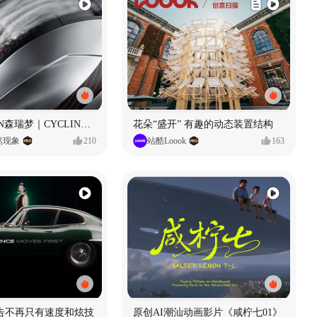
SUNRIMOON森瑞梦｜CYCLING HELMET CG｜气动骑行头盔
花朵“盛开” 有趣的动态装置结构
自然现象
210
站酷Loook
163
广告不再只有速度和炫技
原创AI潮汕动画影片《咸柠七01》