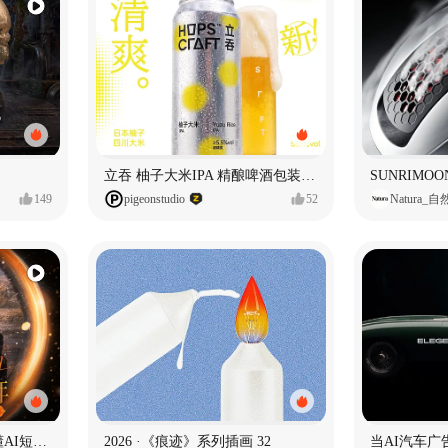
立吞 柚子大米IPA 精酿啤酒包装设计
149
pigeonstudio
52
Natura_
一条看哭了的AI韩剧❄️看懂AI短剧出海全流程
2026 ·《痕迹》系列插画 32
当AI汽车