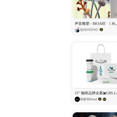
吴问WENWU
15° 咖啡品牌全案✖️GBS.L
张家培Brand