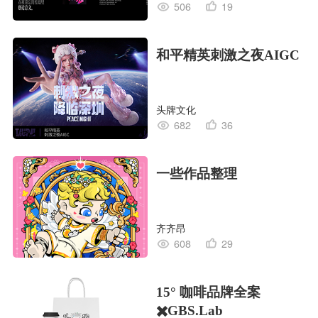
506
19
和平精英刺激之夜AIGC
头牌文化
682
36
一些作品整理
齐齐昂
608
29
15° 咖啡品牌全案
✖️GBS.Lab