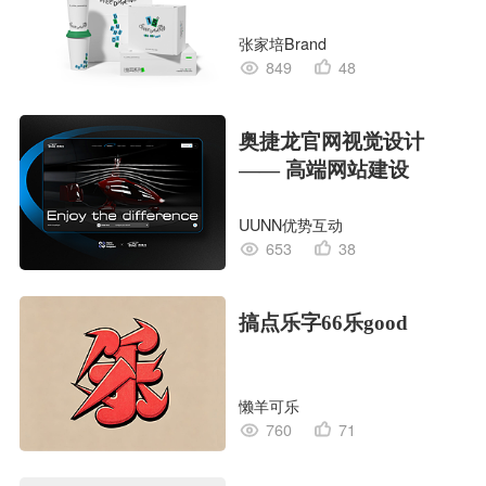
张家培Brand
849
48
奥捷龙官网视觉设计
—— 高端网站建设
UUNN优势互动
653
38
搞点乐字66乐good
懒羊可乐
760
71