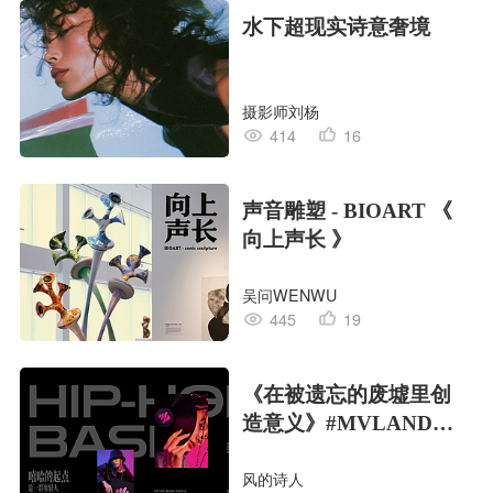
水下超现实诗意奢境
摄影师刘杨
414
16
声音雕塑 - BIOART 《
向上声长 》
吴问WENWU
445
19
《在被遗忘的废墟里创
造意义》#MVLAND嘻
哈狂欢派对
风的诗人