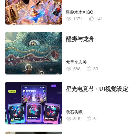
黑脸木木AIGC
1671
141
醒狮与龙舟
尤里李志关
688
33
星光电竞节 · UI视觉设定
我石头呢
815
61