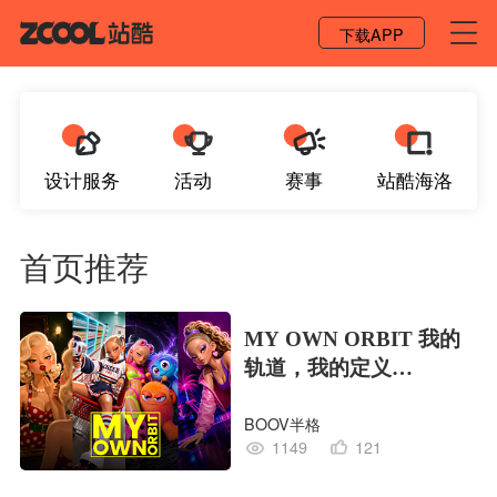
登录 / 注册
下载APP
设计服务
活动
赛事
站酷海洛
首页推荐
MY OWN ORBIT 我的
轨道，我的定义
#MVLAND嘻哈狂欢派
BOOV半格
对
1149
121