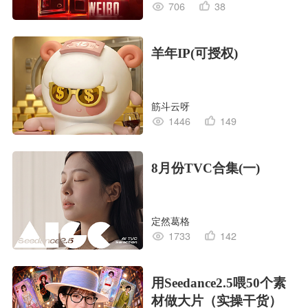
706
38
羊年IP(可授权)
筋斗云呀
1446
149
8月份TVC合集(一)
定然葛格
1733
142
用Seedance2.5喂50个素
材做大片（实操干货）