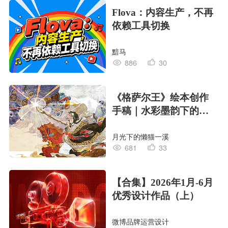
Flova：内容生产，不再
依赖工具切换
黯马
886
30
《格萨尔王》绘本创作
手稿｜水彩墨韵下的史
诗回响
月光下的懒猫一溪
681
33
【合集】2026年1月-6月
优秀设计作品（上）
微博品牌运营设计