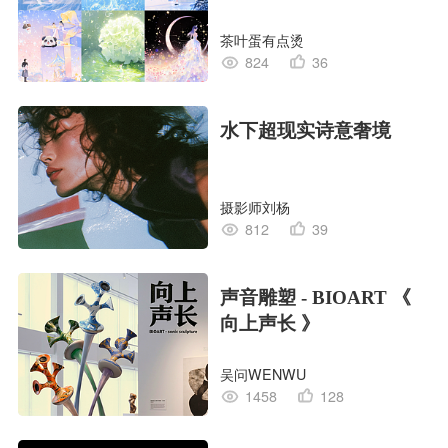
茶叶蛋有点烫
824
36
水下超现实诗意奢境
摄影师刘杨
812
39
声音雕塑 - BIOART 《
向上声长 》
吴问WENWU
1458
128