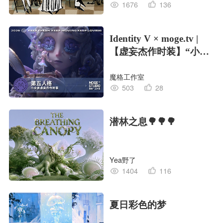
1676
136
Identity V × moge.tv |
【虚妄杰作时装】“小女
孩”
魔格工作室
503
28
潜林之息🌳🌳🌳
Yea野了
1404
116
夏日彩色的梦