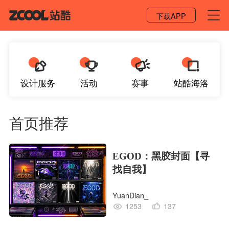
登录 / 注册
下载APP
设计服务
活动
赛事
站酷海洛
首页推荐
EGOD：黑胶封面【寻
找自我】
YuanDian_
1253
137