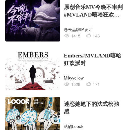
原创音乐MV今晚不审判
#MVLAND嘻哈狂欢派
对
卷云品牌IP设计
1415
146
Embers#MVLAND嘻哈
狂欢派对
Mikyyellow
1528
171
迷恋她笔下的法式松弛
感
站酷Loook