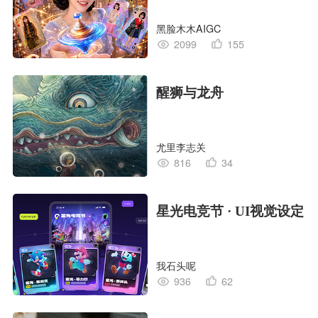
黑脸木木AIGC
2099
155
醒狮与龙舟
尤里李志关
816
34
星光电竞节 · UI视觉设定
我石头呢
936
62