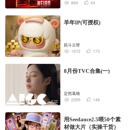
869
43
羊年IP(可授权)
筋斗云呀
1972
173
8月份TVC合集(一)
定然葛格
2289
148
用Seedance2.5喂50个素
材做大片（实操干货）