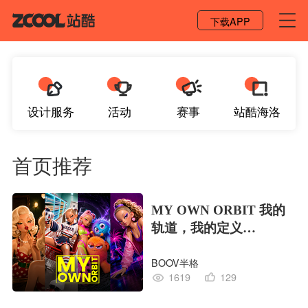
登录 / 注册
下载APP
设计服务
活动
赛事
站酷海洛
首页推荐
MY OWN ORBIT 我的
轨道，我的定义
#MVLAND嘻哈狂欢派
BOOV半格
对
1619
129