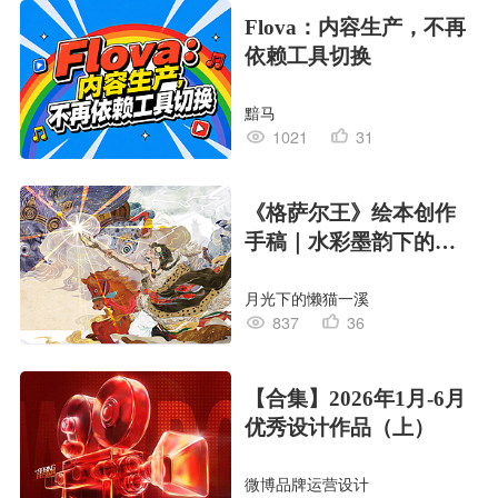
Flova：内容生产，不再
依赖工具切换
黯马
1021
31
《格萨尔王》绘本创作
手稿｜水彩墨韵下的史
诗回响
月光下的懒猫一溪
837
36
【合集】2026年1月-6月
优秀设计作品（上）
微博品牌运营设计