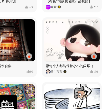
H3，即将开源
【有色*闻献联名款产品视频】
224
娃紫
257
 案例合集
愿每个人都能保持小小的闪烁（IP可授权）
92
重生宝宝
130