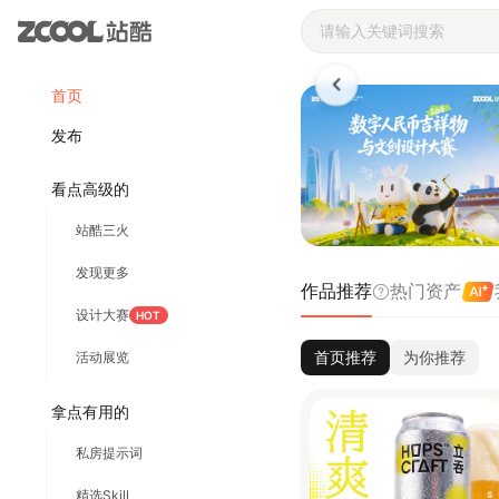
站酷ZCOOL 
首页
发布
看点高级的
站酷三火
发现更多
作品推荐
热门资产
设计大赛
HOT
首页推荐
为你推荐
活动展览
拿点有用的
私房提示词
精选Skill