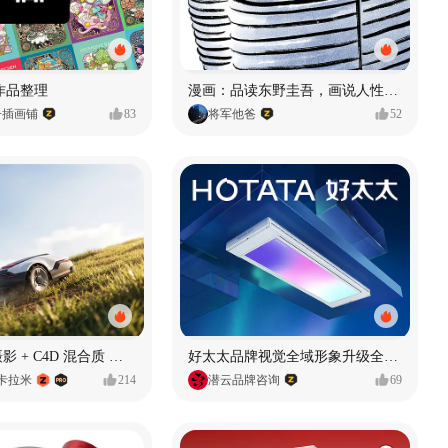
年作品整理
漫画：品读东野圭吾，画说人性百态
子插画铺
83
将军他爸
52
AIGC-真实摄影 + C4D 混合质 能让 AI 产品图更好吗?
好太太品牌视觉全域形象升级全案【潜云品牌】
小卡拉米
214
潜云品牌咨询
69