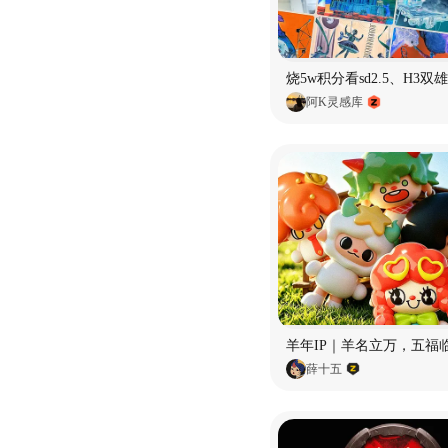
阿K灵感库
羊年IP｜羊名立万，五福
薛十五