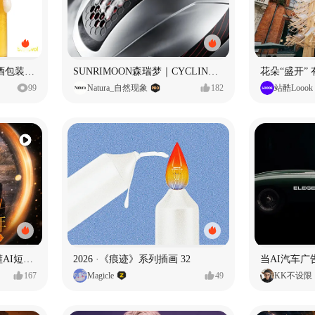
立吞 柚子大米IPA 精酿啤酒包装设计
SUNRIMOON森瑞梦｜CYCLING HELMET CG｜气动骑行头盔
花朵“盛开”
99
Natura_自然现象
182
站酷Loook
一条看哭了的AI韩剧❄️看懂AI短剧出海全流程
2026 ·《痕迹》系列插画 32
当AI汽车
167
Magicle
49
KK不设限