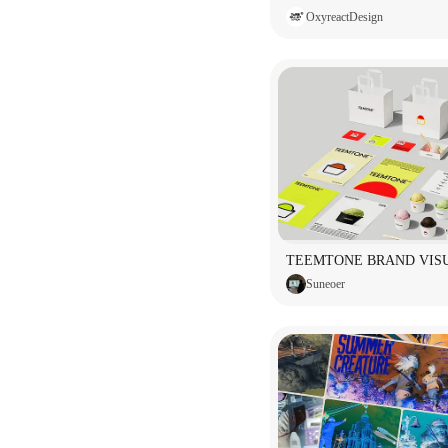
OxyreactDesign
Suneoer