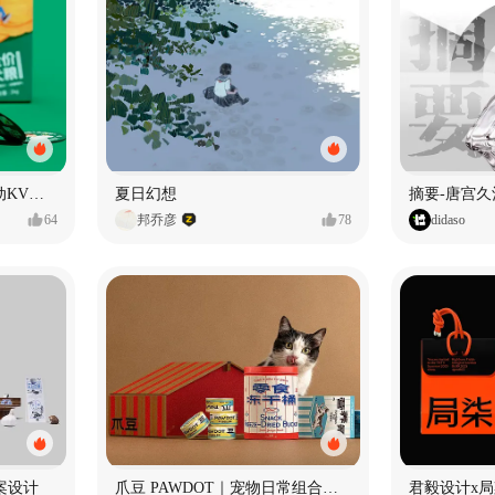
老疯杨悠哉系列包装及活动KV设计
夏日幻想
摘要-唐宫久
64
邦乔彦
78
didaso
案设计
爪豆 PAWDOT｜宠物日常组合礼盒包装设计