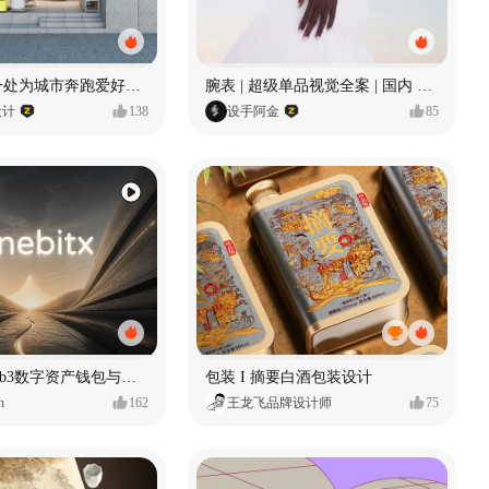
微光跑者 | 一处为城市奔跑爱好者打造的复合空间
腕表 | 超级单品视觉全案 | 国内 x 出海
设计
138
设手阿金
85
Onebitx｜Web3数字资产钱包与交易体验设计
包装 I 摘要白酒包装设计
n
162
王龙飞品牌设计师
75