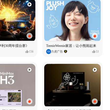
伊利30周年擂台赛》
TeenieWeenie家居：让小熊闹起来
156
力虎广告
53