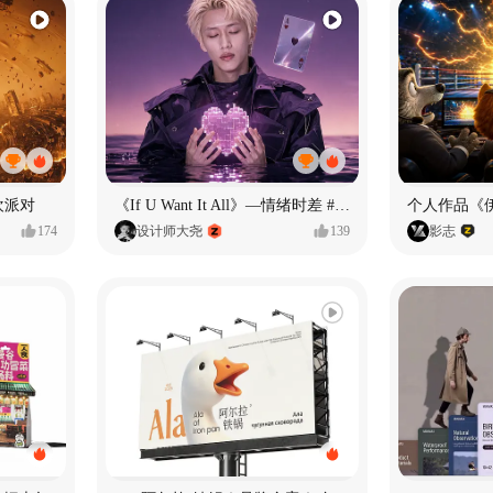
欢派对
《If U Want It All》—情绪时差 #MVLAND嘻哈狂欢派对
个人作品《
174
设计师大尧
139
影志