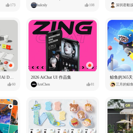
173
hulcnly
108
深圳君毅
TEEMTONE BRAND VISUAl DESIGN
2026 AiChat UI 作品集
鲸鱼的365天
60
ArnChen
81
三月的鲸