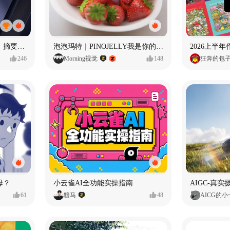
摘要丨龙鳞旋风装限定版丨摘要的比赛里 看谁卷s谁！
泡泡玛特｜PINOJELLY我是你的娃娃系列
2026上半
246
Morning视觉
148
狂奔的包
母？
小云雀AI全功能实操指南
61
黯马
48
AICG的