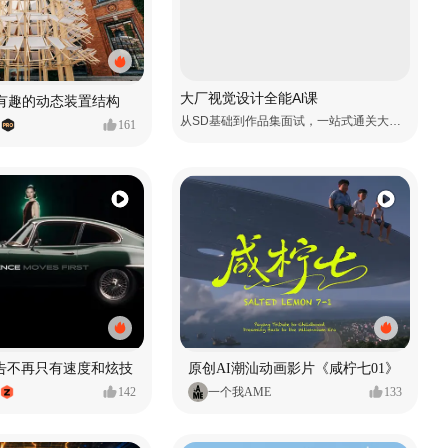
大厂视觉设计全能Al课
 有趣的动态装置结构
从SD基础到作品集面试，一站式通关大厂视觉岗
161
广告不再只有速度和炫技
原创AI潮汕动画影片《咸柠七01》
142
一个我AME
133