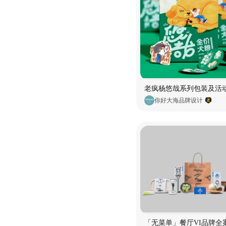
你好大海品牌设计
「无菜单」餐厅VI品牌全