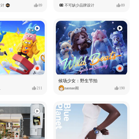
设计
89
不可缺少品牌设计
89
候场少女：野生节拍
鱼
211
naonao闹
190