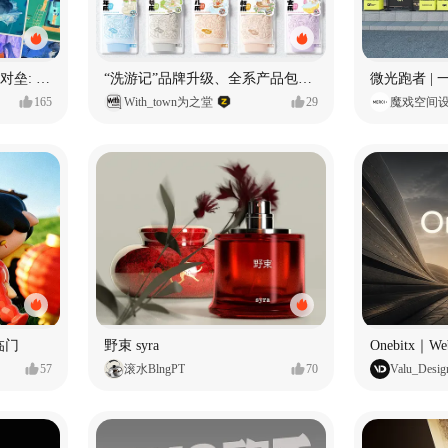
烧5w积分看sd2.5、H3双雄对垒: 全面测评MiniMax H3篇
“洗游记”品牌升级、全系产品包装设计、店堆设计
165
With_town为之堂
29
魔戏空间
临门
野束 syra
57
滚水BlngPT
70
Valu_Desig