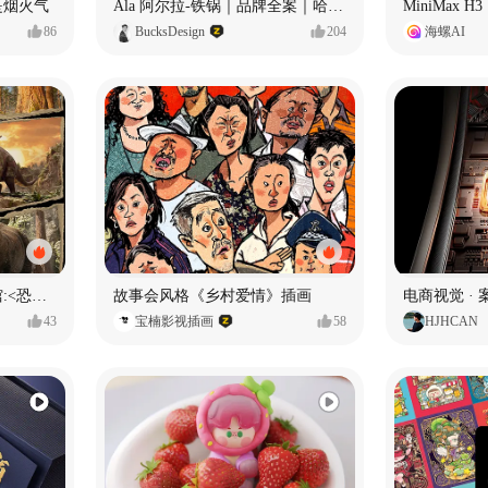
是烟火气
Ala 阿尔拉-铁锅｜品牌全案｜哈尔滨
MiniMax 
86
BucksDesign
204
海螺AI
数字体验 | 国家自然博物馆:<恐龙公园>沉浸特展
故事会风格《乡村爱情》插画
电商视觉 ·
43
宝楠影视插画
58
HJHCAN