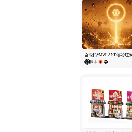
全能鸭#MVLAND嘻哈狂
圆末