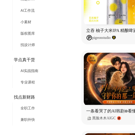
AI工作流
小素材
版权图库
pigeonstudio
找设计师
学点真干货
AI实战指南
专业课程
找点新财路
全职工作
黑脸木木AIGC
兼职外快