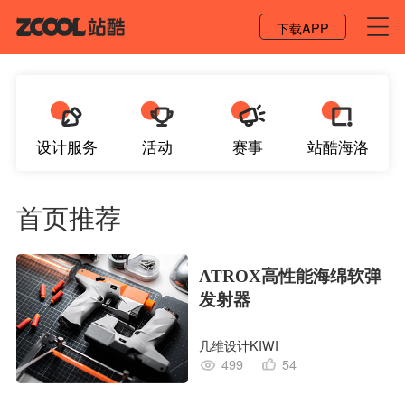
登录 / 注册
下载APP
设计服务
活动
赛事
站酷海洛
首页推荐
ATROX高性能海绵软弹
发射器
几维设计KIWI
499
54