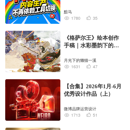
黯马
1780
35
《格萨尔王》绘本创作
手稿｜水彩墨韵下的史
诗回响
月光下的懒猫一溪
1631
47
【合集】2026年1月-6月
优秀设计作品（上）
微博品牌运营设计
1713
51