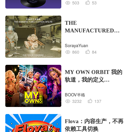
503
53
THE
MANUFACTURED
EDITION OF LIFE生命
SorayaYuan
的工业版本
860
84
MY OWN ORBIT 我的
轨道，我的定义
#MVLAND嘻哈狂欢派
BOOV半格
对
3232
137
Flova：内容生产，不再
依赖工具切换