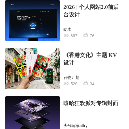
2026 | 个人网站2.0前后
台设计
靛木
897
76
《香港文化》主题 KV
设计
召物计划
529
34
嘻哈狂欢派对专辑封面
头号玩家attry