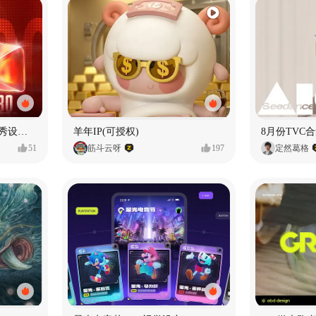
【合集】2026年1月-6月优秀设计作品（上）
羊年IP(可授权)
8月份TVC合
51
筋斗云呀
197
定然葛格