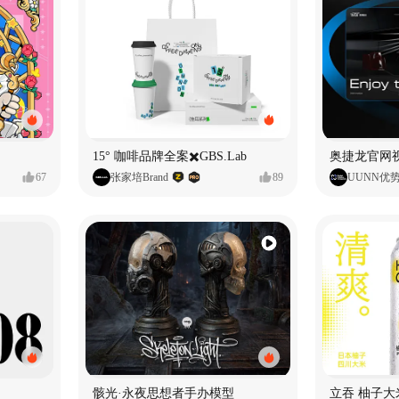
15° 咖啡品牌全案✖️GBS.Lab
67
张家培Brand
89
UUNN优
骸光·永夜思想者手办模型