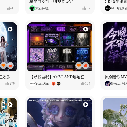
星光电竞节 · UI视觉设定
GR 微光跑者
41
我石头呢
67
ABD品牌
ECLIPSE #MVLAND嘻哈狂欢派对 女团MV
【寻找自我】#MVLAND嘻哈狂欢派对
276
YuanDian_
164
卷云品牌I