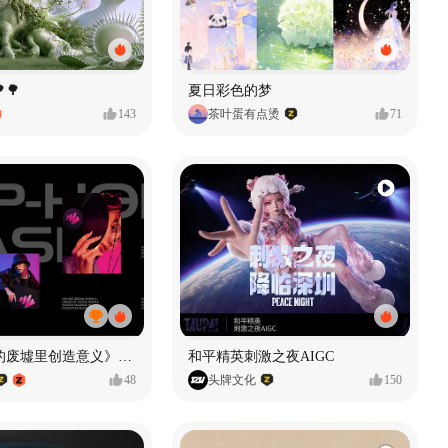
🌳
夏日彩色的梦
143
茶叶蛋有点烫
71
《在被遗忘的废墟里创造意义》#MVLAND嘻哈狂欢派对
和平精英刺激之夜AIGC
48
头牌文化
150