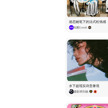
迷恋她笔下的法式松弛感
站酷Loook
水下超现实诗意奢境
摄影师刘杨