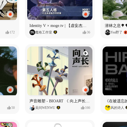
Identity V × moge.tv | 【虚妄杰作时装】“小女孩”
潜林之息🌳
172
魔格工作室
36
Yea野了
声音雕塑 - BIOART 《 向上声长 》
50
吴问WENWU
166
风的诗人