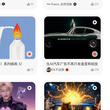
o
55
Natura_自然现象
215
痕迹》系列插画 32
当AI汽车广告不再只有速度和炫技
71
KK不设限
150