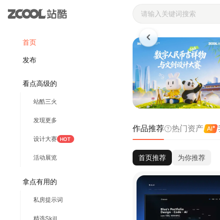
站酷ZCOOL 
首页
发布
看点高级的
站酷三火
发现更多
作品推荐
热门资产
设计大赛
HOT
首页推荐
为你推荐
活动展览
拿点有用的
私房提示词
精选Skill