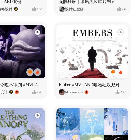
 | ABD案例
无眼狂欢｜嘻哈黑胶唱片封面
策略设计
135
设计狂魔画
74
原创音乐MV今晚不审判 #MVLAND嘻哈狂欢派对
Embers#MVLAND嘻哈狂欢派对
P设计
193
Mikyyellow
202