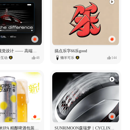
奥捷龙官网视觉设计 —— 高端网站建设
搞点乐字66乐good
势互动
48
懒羊可乐
144
立吞 柚子大米IPA 精酿啤酒包装设计
SUNRIMOON森瑞梦｜CYCLING HELMET CG｜气动骑行头盔