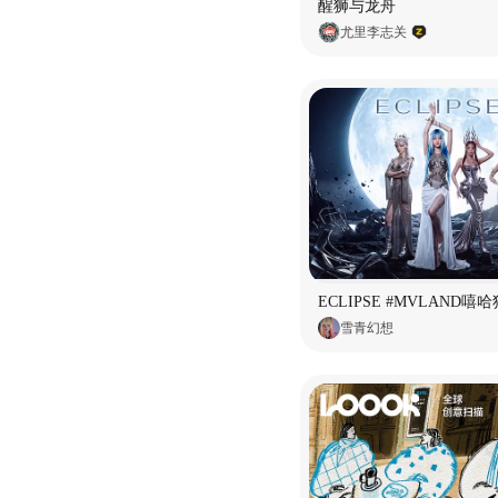
醒狮与龙舟
尤里李志关
雪青幻想