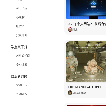
AI工作流
小素材
2026 | 个人网站2.0前后
版权图库
靛木
找设计师
学点真干货
AI实战指南
专业课程
找点新财路
全职工作
SorayaYuan
兼职外快