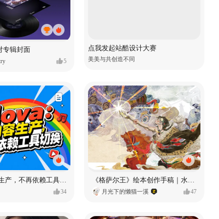
点我发起站酷设计大赛
对专辑封面
美美与共创造不同
ry
5
Flova：内容生产，不再依赖工具切换
《格萨尔王》绘本创作手稿｜水彩墨韵下的史诗回响
34
月光下的懒猫一溪
47