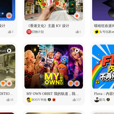
台设计
《香港文化》主题 KV 设计
嘻哈狂欢派
3
召物计划
1
头号玩家att
THE MANUFACTURED EDITION OF LIFE生命的工业版本
MY OWN ORBIT 我的轨道，我的定义#MVLAND嘻哈狂欢派对
16
BOOV半格
137
黯马