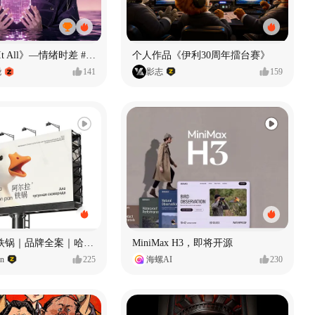
《If U Want It All》—情绪时差 #MVLAND嘻哈狂欢派对
个人作品《伊利30周年擂台赛》
尧
141
影志
159
Ala 阿尔拉-铁锅｜品牌全案｜哈尔滨
MiniMax H3，即将开源
gn
225
海螺AI
230