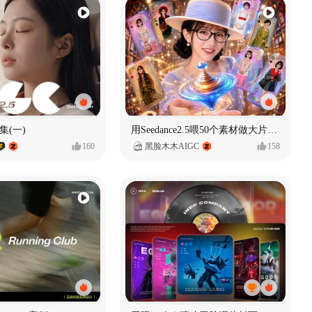
集(一)
用Seedance2.5喂50个素材做大片（实操干货）
160
黑脸木木AIGC
158