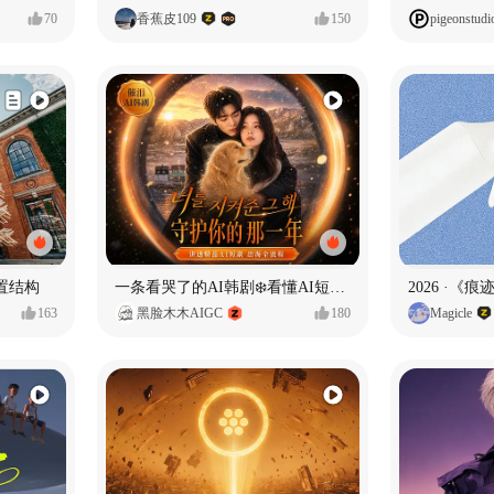
70
香蕉皮109
150
pigeonstudi
置结构
一条看哭了的AI韩剧❄️看懂AI短剧出海全流程
2026 ·《
163
黑脸木木AIGC
180
Magicle