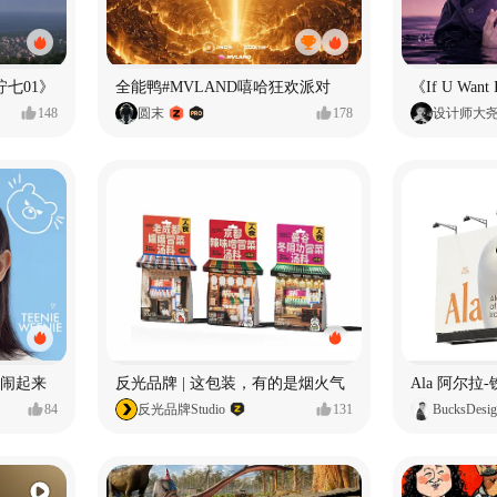
七01》
全能鸭#MVLAND嘻哈狂欢派对
148
圆末
178
设计师大
小熊闹起来
反光品牌 | 这包装，有的是烟火气
84
反光品牌Studio
131
BucksDesi