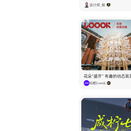
设计师_银
花朵“盛开” 有趣的动态装
站酷Loook