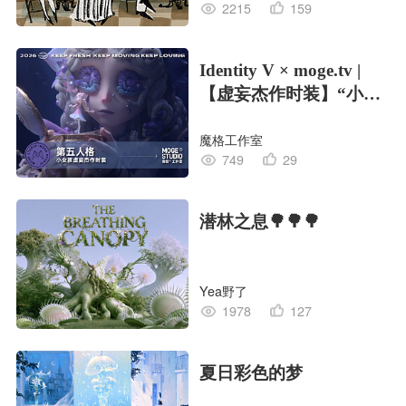
2215
159
Identity V × moge.tv |
【虚妄杰作时装】“小女
孩”
魔格工作室
749
29
潜林之息🌳🌳🌳
Yea野了
1978
127
夏日彩色的梦