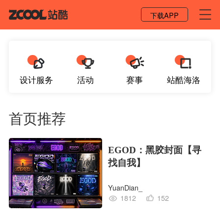
登录 / 注册
下载APP
设计服务
活动
赛事
站酷海洛
首页推荐
EGOD：黑胶封面【寻
找自我】
YuanDian_
1812
152