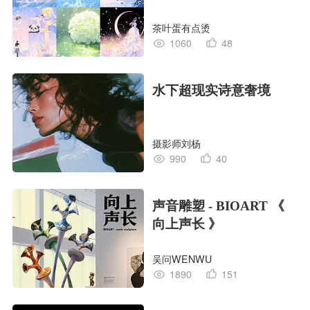
茶叶蛋有点烫
1060
48
水下超现实诗意奢境
摄影师刘杨
990
40
声音雕塑 - BIOART 《
向上声长 》
吴问WENWU
1890
151