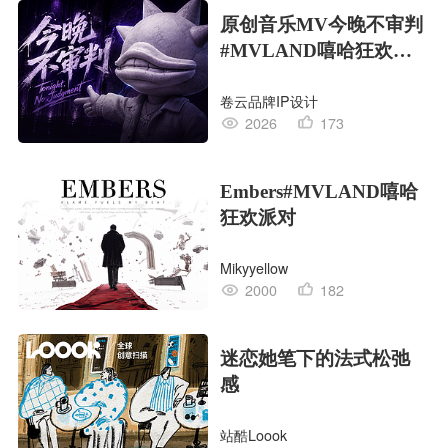
原创音乐MV今晚不审判
#MVLAND嘻哈狂欢派
对
卷云品牌IP设计
2026
173
Embers#MVLAND嘻哈
狂欢派对
Mikyyellow
2000
182
迷恋她笔下的法式松弛
感
站酷Loook