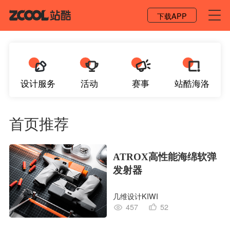
登录 / 注册
下载APP
设计服务
活动
赛事
站酷海洛
首页推荐
ATROX高性能海绵软弹
发射器
几维设计KIWI
457
52