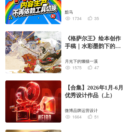
黯马
1734
35
《格萨尔王》绘本创作
手稿｜水彩墨韵下的史
诗回响
月光下的懒猫一溪
1575
47
【合集】2026年1月-6月
优秀设计作品（上）
微博品牌运营设计
1664
51