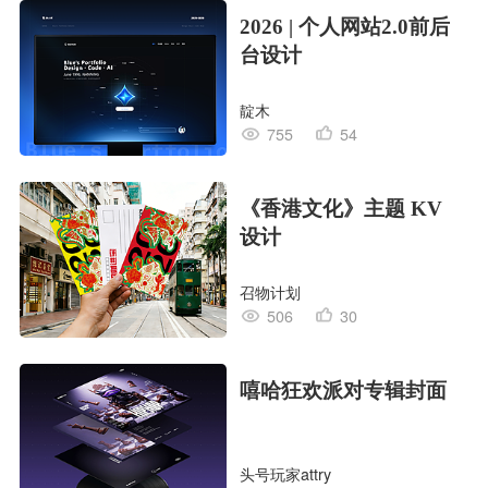
2026 | 个人网站2.0前后
台设计
靛木
755
54
《香港文化》主题 KV
设计
召物计划
506
30
嘻哈狂欢派对专辑封面
头号玩家attry