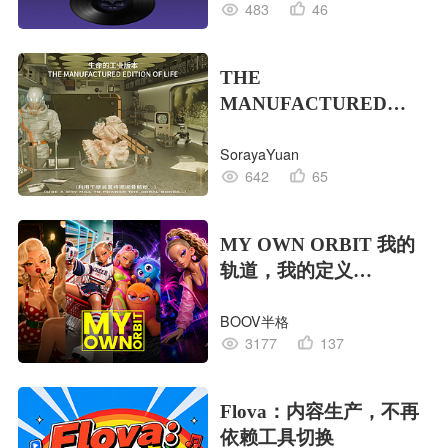
483
46
THE
MANUFACTURED
EDITION OF LIFE生命
SorayaYuan
的工业版本
642
65
MY OWN ORBIT 我的
轨道，我的定义
#MVLAND嘻哈狂欢派
BOOV半格
对
3177
137
Flova：内容生产，不再
依赖工具切换