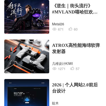
《逆生｜街头流行》
#MVLAND嘻哈狂欢派
对
Metal26
671
60
ATROX高性能海绵软弹
发射器
几维设计KIWI
1271
57
2026 | 个人网站2.0前后
台设计
靛木