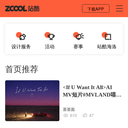
登录 / 注册
下载APP
设计服务
活动
赛事
站酷海洛
首页推荐
<If U Want It All>AI
MV短片#MVLAND嘻哈
狂欢派对
茶茶面
610
47