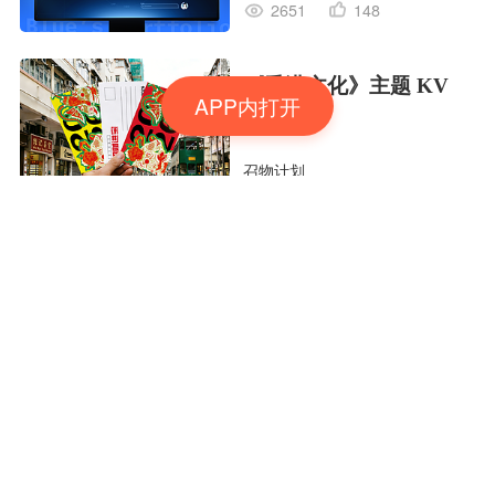
2651
148
《香港文化》主题 KV
APP内打开
设计
召物计划
1233
42
嘻哈狂欢派对专辑封面
头号玩家attry
1035
62
THE
MANUFACTURED