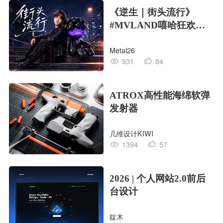
《逆生｜街头流行》
#MVLAND嘻哈狂欢派
对
Metal26
931
84
ATROX高性能海绵软弹
发射器
几维设计KIWI
1394
57
2026 | 个人网站2.0前后
台设计
靛木