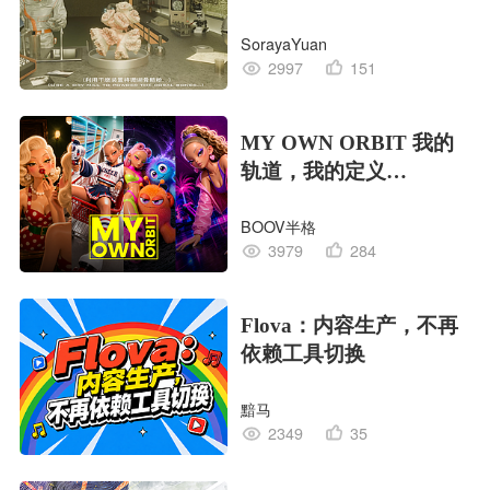
EDITION OF LIFE生命
SorayaYuan
的工业版本
2997
151
MY OWN ORBIT 我的
轨道，我的定义
#MVLAND嘻哈狂欢派
BOOV半格
对
3979
284
Flova：内容生产，不再
依赖工具切换
黯马
2349
35