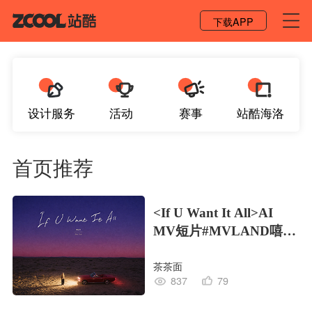
登录 / 注册
下载APP
设计服务
活动
赛事
站酷海洛
首页推荐
<If U Want It All>AI
MV短片#MVLAND嘻哈
狂欢派对
茶茶面
837
79