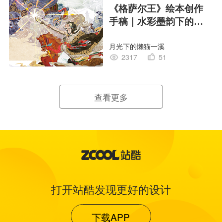
《格萨尔王》绘本创作
手稿｜水彩墨韵下的史
诗回响
月光下的懒猫一溪
2317
51
查看更多
打开站酷发现更好的设计
下载APP