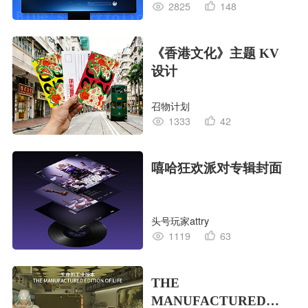
2825
148
《香港文化》主题 KV
设计
召物计划
1333
42
嘻哈狂欢派对专辑封面
头号玩家attry
1119
63
THE
MANUFACTURED