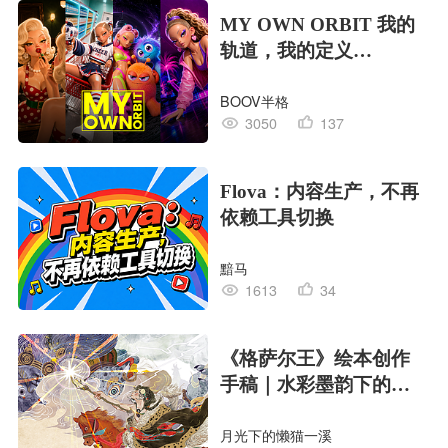
MY OWN ORBIT 我的
轨道，我的定义
#MVLAND嘻哈狂欢派
BOOV半格
对
3050
137
Flova：内容生产，不再
依赖工具切换
黯马
1613
34
《格萨尔王》绘本创作
手稿｜水彩墨韵下的史
诗回响
月光下的懒猫一溪