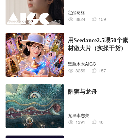
定然葛格
3824
159
用Seedance2.5喂50个素
材做大片（实操干货）
黑脸木木AIGC
3259
157
醒狮与龙舟
尤里李志关
1391
40