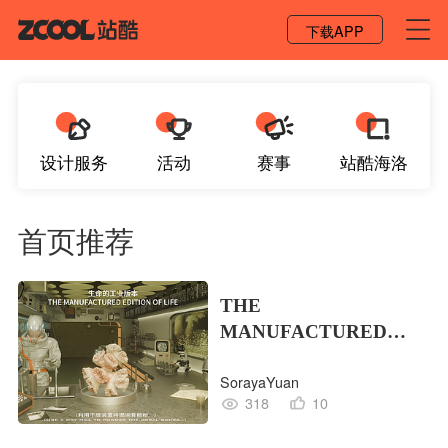
登录 / 注册
下载APP
设计服务
活动
赛事
站酷海洛
首页推荐
THE
MANUFACTURED
EDITION OF LIFE生命
SorayaYuan
的工业版本
318
10