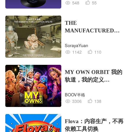
548
55
THE
MANUFACTURED
EDITION OF LIFE生命
SorayaYuan
的工业版本
1142
110
MY OWN ORBIT 我的
轨道，我的定义
#MVLAND嘻哈狂欢派
BOOV半格
对
3306
138
Flova：内容生产，不再
依赖工具切换