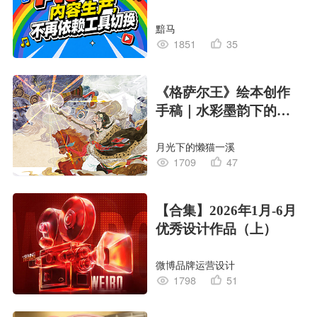
黯马
1851
35
《格萨尔王》绘本创作
手稿｜水彩墨韵下的史
诗回响
月光下的懒猫一溪
1709
47
【合集】2026年1月-6月
优秀设计作品（上）
微博品牌运营设计
1798
51