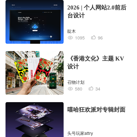
2026 | 个人网站2.0前后
台设计
靛木
1095
96
《香港文化》主题 KV
设计
召物计划
580
34
嘻哈狂欢派对专辑封面
头号玩家attry