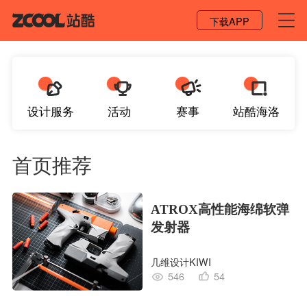
登录 / 注册
下载APP
设计服务
活动
赛事
站酷海洛
首页推荐
ATROX高性能海绵软弹
发射器
几维设计KIWI
546
54