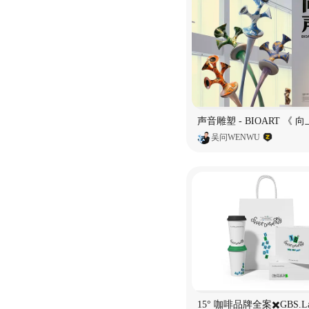
吴问WENWU
15° 咖啡品牌全案✖️GBS.L