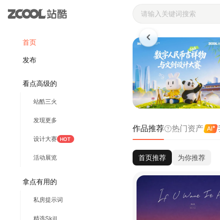
站酷ZCOOL 
首页
发布
看点高级的
站酷三火
发现更多
作品推荐
热门资产
设计大赛
HOT
首页推荐
为你推荐
活动展览
拿点有用的
私房提示词
精选Skill