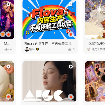
MY OWN ORBIT 我的轨道，我的定义#MVLAND嘻哈狂欢派对
Flova：内容生产，不再依赖工具切换
252
黯马
35
月光下的