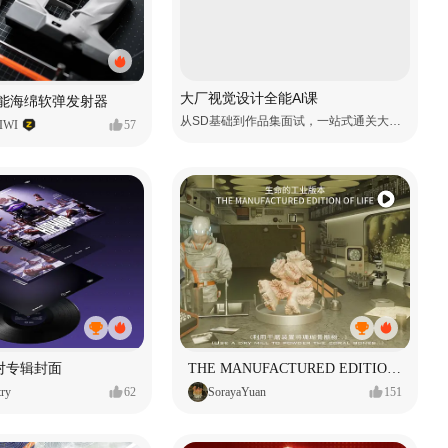
大厂视觉设计全能Al课
性能海绵软弹发射器
从SD基础到作品集面试，一站式通关大厂视觉岗
WI
57
对专辑封面
THE MANUFACTURED EDITION OF LIFE生命的工业版本
ry
62
SorayaYuan
151