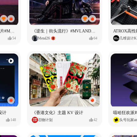
<If U Want It All>AI MV短片#MVLAND嘻哈狂欢派对
《逆生｜街头流行》#MVLAND嘻哈狂欢派对
ATROX高
54
Metal26
64
几维设计KI
台设计
《香港文化》主题 KV 设计
嘻哈狂欢派
148
召物计划
42
头号玩家att