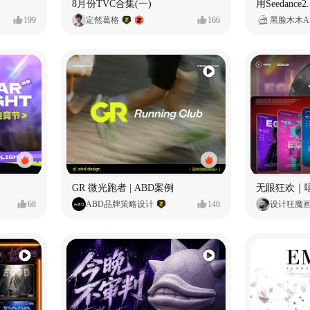
8月份TVC合集(一)
199
定然葛格
166
黑脸木木A
GR 微光跑者 | ABD案例
无眼狂欢｜
68
ABD品牌策略设计
140
设计狂魔