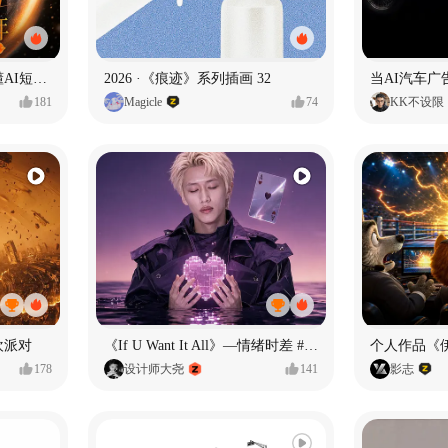
一条看哭了的AI韩剧❄️看懂AI短剧出海全流程
2026 ·《痕迹》系列插画 32
当AI汽车
181
Magicle
74
KK不设限
欢派对
《If U Want It All》—情绪时差 #MVLAND嘻哈狂欢派对
个人作品《
178
设计师大尧
141
影志