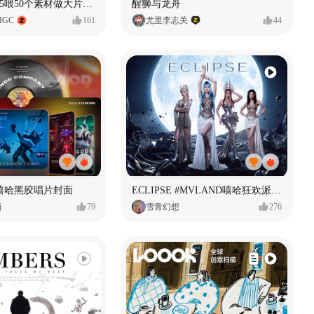
用Seedance2.5喂50个素材做大片（实操干货）
醒狮与龙舟
IGC
161
尤里李志关
44
嘻哈黑胶唱片封面
ECLIPSE #MVLAND嘻哈狂欢派对 女团MV
画
79
雪青幻想
276