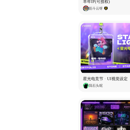
羊年IP(可授权)
筋斗云呀
星光电竞节 · UI视觉设定
我石头呢