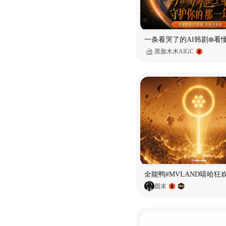
黑脸木木AIGC
全能鸭#MVLAND嘻哈狂
圆末