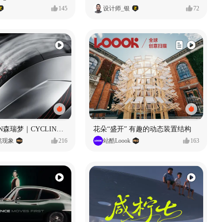
145
设计师_银
72
SUNRIMOON森瑞梦｜CYCLING HELMET CG｜气动骑行头盔
花朵“盛开” 有趣的动态装置结构
自然现象
216
站酷Loook
163