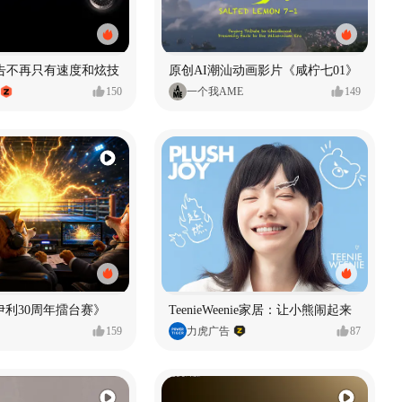
广告不再只有速度和炫技
原创AI潮汕动画影片《咸柠七01》
150
一个我AME
149
伊利30周年擂台赛》
TeenieWeenie家居：让小熊闹起来
159
力虎广告
87