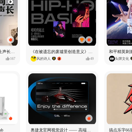
声音雕塑 - BIOART 《 向上声长 》
《在被遗忘的废墟里创造意义》#MVLAND嘻哈狂欢派对
和平精英刺激
167
风的诗人
49
头牌文化
ab
奥捷龙官网视觉设计 —— 高端网站建设
搞点乐字66乐