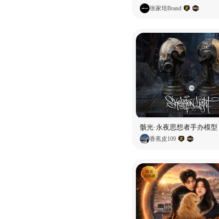
张家培Brand
骸光·永夜思想者手办模型
香蕉皮109