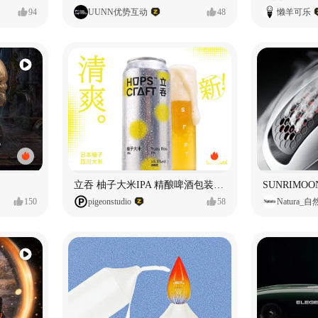
94
UUNN优势互动
48
懒羊可乐
立吞 柚子大米IPA 精酿啤酒包装设计
150
pigeonstudio
58
Natura_