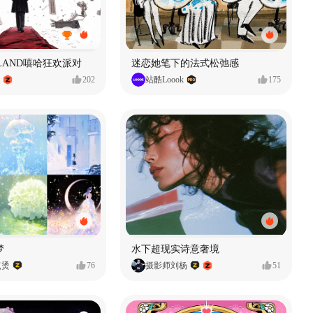
MVLAND嘻哈狂欢派对
迷恋她笔下的法式松弛感
202
站酷Loook
175
梦
水下超现实诗意奢境
点烫
76
摄影师刘杨
51