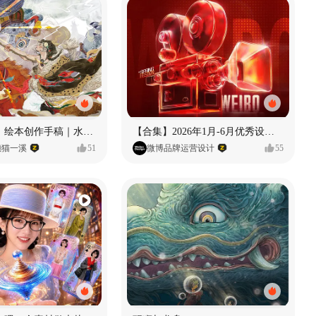
《格萨尔王》绘本创作手稿｜水彩墨韵下的史诗回响
【合集】2026年1月-6月优秀设计作品（上）
懒猫一溪
51
微博品牌运营设计
55