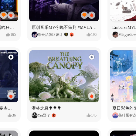
【寻找自我】#MVLAND嘻哈狂欢派对
原创音乐MV今晚不审判 #MVLAND嘻哈狂欢派对
Embers#
165
卷云品牌IP设计
196
Mikyyellow
Identity V × moge.tv | 【虚妄杰作时装】“小女孩”
潜林之息🌳🌳🌳
夏日彩色的
36
Yea野了
145
茶叶蛋有