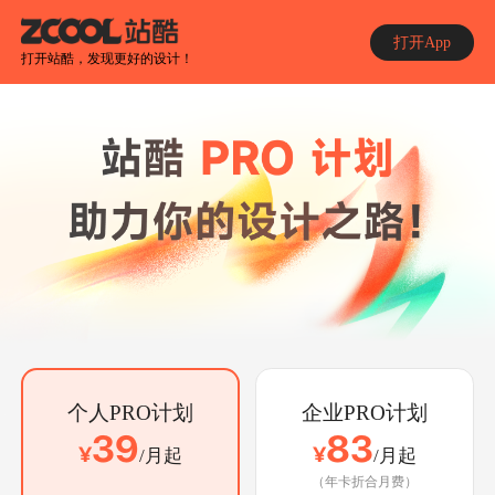
打开App
打开站酷，发现更好的设计！
企业PRO计划
个人PRO计划
83
39
¥
¥
/
月起
/
月起
（年卡折合月费）