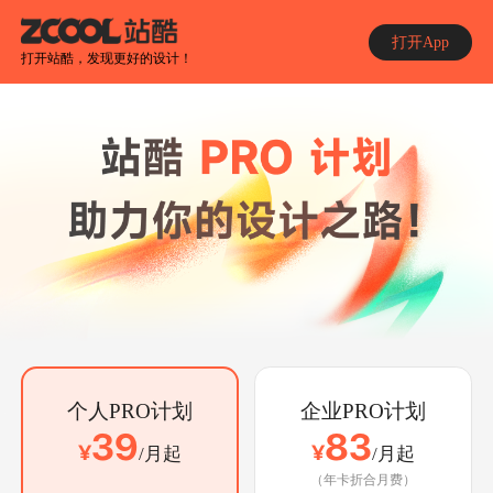
打开App
打开站酷，发现更好的设计！
企业PRO计划
个人PRO计划
83
39
¥
¥
/
月起
/
月起
（年卡折合月费）