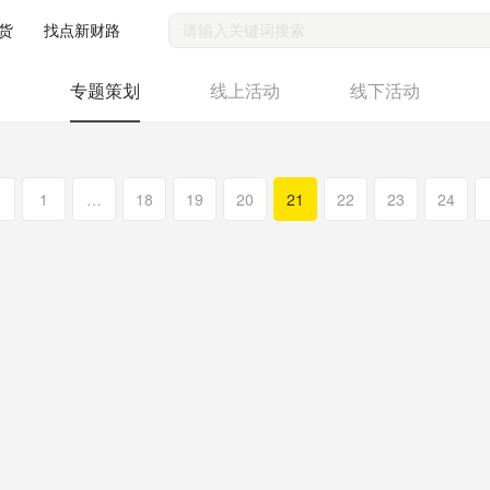
货
找点新财路
专题策划
线上活动
线下活动
1
…
18
19
20
21
22
23
24