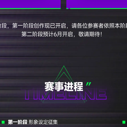
来、我想被理解，
。当物质条件改善，精神困境反而更突出。
对抗，
我探索，
真实。
强大，
关系。
"—他们不再宣判世界，
，它更像情绪的日记本。他们不一定要推翻世界，但一定要讲清楚自己。
内心。
软。
"可以承载：