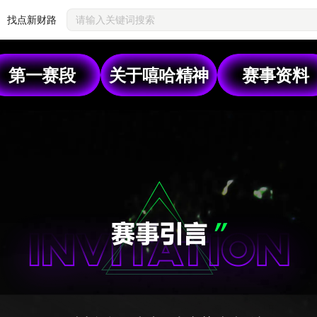
找点新财路
第一赛段
关于嘻哈精神
赛事资料