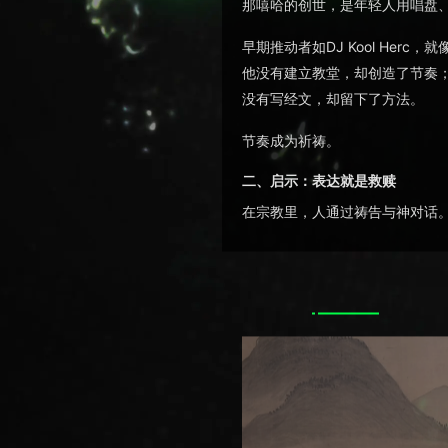
那嘻哈的创世，是年轻人用唱盘
早期推动者如DJ Kool Herc，就
他没有建立教堂，却创造了节奏
没有写经文，却留下了方法。
节奏成为祈祷。
二、启示：表达就是救赎
在宗教里，人通过祷告与神对话
在嘻哈里，人通过Rap与世界对
MC站在舞台上，说的不是宏大叙
如果借用基督教的隐喻：不是"神
三、反叛：质疑秩序的神学
宗教里常有"先知挑战旧秩序"的
嘻哈的反叛，本质上也是对既有