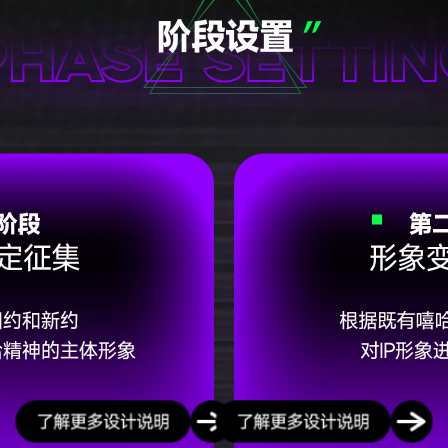
是信仰
。
。
经，但有歌词；没有教条，但有态度。
抗虚假；
真实情绪存在。
控诉不公、挑战秩序。
调爱、宽恕、关系与个体体验。愤怒不再是主要燃料，情绪本身成为信仰。
世界哪里错了。
讲—