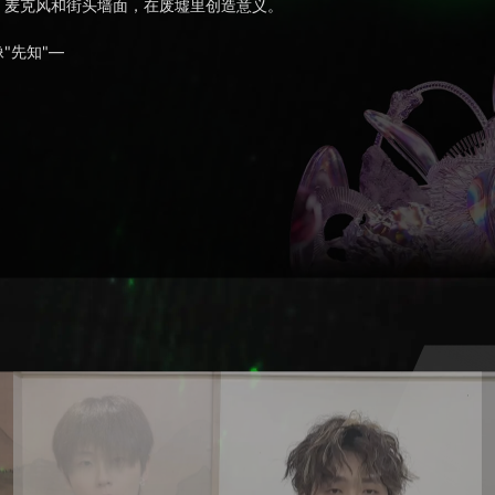
、麦克风和街头墙面，在废墟里创造意义。
像"先知"—
；
。
话。
事，而是个人处境—贫穷、种族、街区、生存。这种表达本身，就是一种"
拯救人"，而是"人通过表达完成自我拯救"。
情节。
权力结构的质疑。