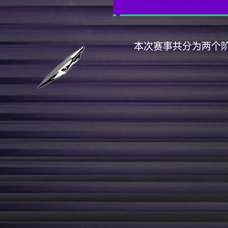
我失恋了、我焦虑、我不确定未
这不是退化，而是时代语境改变
三、嘻哈精神的升级
"嘻哈精神"从：真实 + 反叛 + 
升级为：真实 + 情绪表达 + 自
愤怒是一种真实，脆弱也是一种
00后嘻哈的神学核心是—允许不
接纳情绪、承认脆弱、重视亲密
现在的rapper更像"情绪布道者
而是在讲自己的体验。
新一代嘻哈不再只是愤怒的宣言
嘻哈精神从对抗现实，走向理解
真实不再只是锋利，也可以是柔
新的嘻哈精神更像"情绪容器型IP