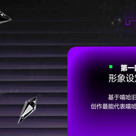
六、终极隐喻：嘻哈不是风格，
嘻哈相信人可以用声音创造身份
嘻哈相信真实是最高的神。
嘻哈相信表达是通往自由的道路
它没有神像，但有节拍；没有圣
《嘻哈精神新约》
嘻哈不再只是反叛权威，而是对
不再只强调强者姿态，而是允许
一、从"审判神学"到"疗愈神学"
早期嘻哈像《旧约》式的呐喊—
而00后更像"新约"的语境—强
二、从"反抗者"到"感受者"
早期rapper像先知：他们告诉
现在的00后更像"告解者"：他们