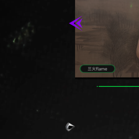
它说：我拒绝被定义；我不接受
四、共同体：街区即教堂
宗教需要教堂、清真寺或寺庙。
嘻哈的"圣地"是街头、地下俱乐
Battle 像一种仪式。
观众围成圈，中央是表达者。
那是一种现代部落仪式—
节奏统一身体，韵律统一情绪。
嘻哈不是个人主义的狂欢，而是
五、修行：从边缘到王者
在佛教里，修行是不断突破自我
在嘻哈里，修行是不断打磨技术
真正的嘻哈精神不是张扬，而是：