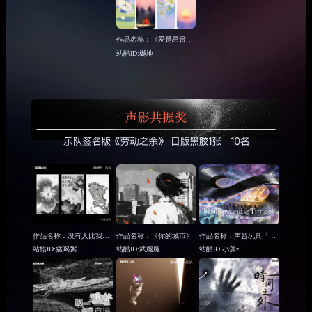
作品名称：
《爱是昂贵的》叙事插画&声玩乐队周边设计
站酷ID:
樾地
作品名称：
没有人比我们更接近对方-海报设计
作品名称：
《你的城市》
作品名称：
声音玩具「时间之外」视觉篇章
站酷ID:
猛喝粥
站酷ID:
武腿腿
站酷ID:
小藻z