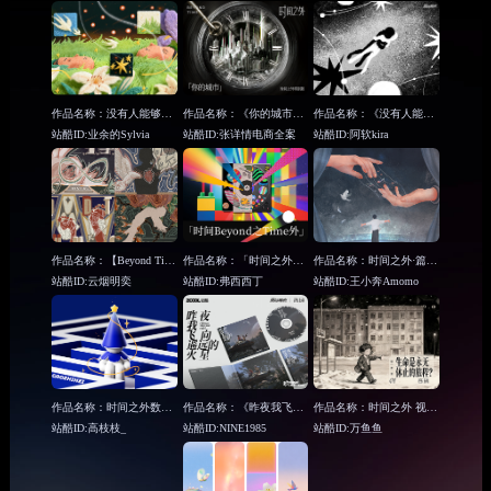
作品名称：
没有人能够比我们更接近对方-视觉创作
作品名称：
《你的城市》- 时间之外特别版
作品名称：
《没有人能够比我们更接近对方》
站酷ID:
业余的Sylvia
站酷ID:
张详情电商全案
站酷ID:
阿软kira
作品名称：
【Beyond Time】关于“時間之外”的篇章敘事。
作品名称：
「时间之外」我希望这个世界是彩色的
作品名称：
时间之外·篇章叙事
站酷ID:
云烟明奕
站酷ID:
弗西西丁
站酷ID:
王小奔Amomo
作品名称：
时间之外数字海报 | IP设计 | 场景建模 | 三维插画
作品名称：
《昨夜我飞向遥远的火星》
作品名称：
时间之外 视觉篇章
站酷ID:
高枝枝_
站酷ID:
NINE1985
站酷ID:
万鱼鱼