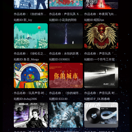
作品名称：
《你的城市》—— 视觉创作
作品名称：
声音玩具 X 小花浪《爱是昂贵的》插画海报设计
作品名称：
昨夜我飞向遥远的火星
站酷ID:
郭_Joy
站酷ID:
小花浪的阿特
站酷ID:
昭阳Jun
作品名称：
《绿松石之梦》
作品名称：
永恒的距离
作品名称：
声音玩具「爱是昂贵的」主题视觉及周边文创设计
站酷ID:
鱼否_Morga
站酷ID:
O190831
站酷ID:
一个符号工作室
作品名称：
玩具声音-时光之外的音乐独享曲
作品名称：
《你的城市》和声音玩具时间之外北京站视觉海报设计
作品名称：
声音玩具 时间之外 演唱会篇章主题设计
站酷ID:
dwhuj2006
站酷ID:
El5140
站酷ID:
F_DL韩春峰