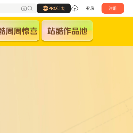
PRO计划
登录
注册
酷周周惊喜
站酷作品池