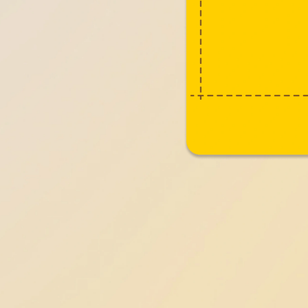
作品名称：
作品名称：
致敬每一位奔波
科技内核，外化
站酷ID：
站酷ID：
faceon
MoeHo