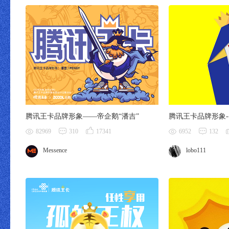
腾讯王卡品牌形象——帝企鹅“潘吉”
腾讯王卡品牌形象--
82969
310
17341
6952
132
Messence
lobo111