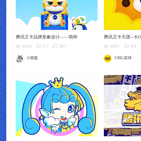
腾讯王卡品牌形象设计——萌帅
腾讯王卡天团—K
61824
177
2017
49201
428
小萌盟
UBIG星球