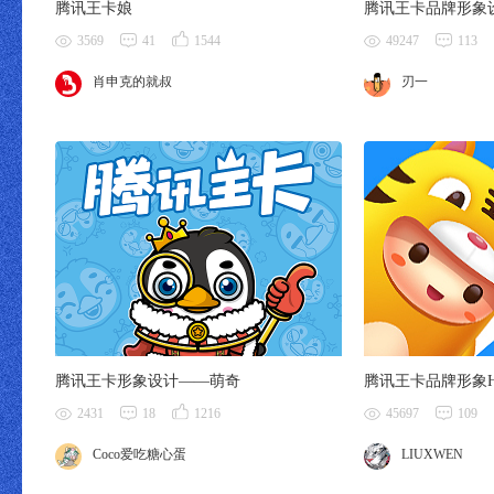
腾讯王卡娘
腾讯王卡品牌形象设
3569
41
1544
49247
113
肖申克的就叔
刃一
腾讯王卡形象设计——萌奇
腾讯王卡品牌形象H
2431
18
1216
45697
109
Coco爱吃糖心蛋
LIUXWEN