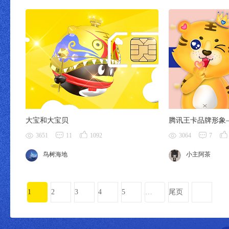
大宝和大宝贝
腾讯王卡品牌形象
3651
11
1092
3064
7
鸟树海地
小主阿茶
1
2
3
4
5
…
尾页