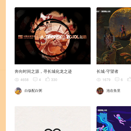
奔向时间之源，寻长城化龙之迹
长城-守望者
4658
4
330
1679
6
白饭配白粥
池在鱼里