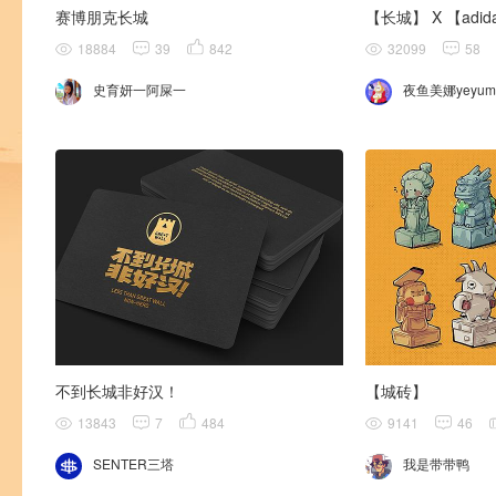
赛博朋克长城
18884
39
842
32099
58
史育妍一阿屎一
夜鱼美娜yeyum
不到长城非好汉！
【城砖】
13843
7
484
9141
46
SENTER三塔
我是带带鸭