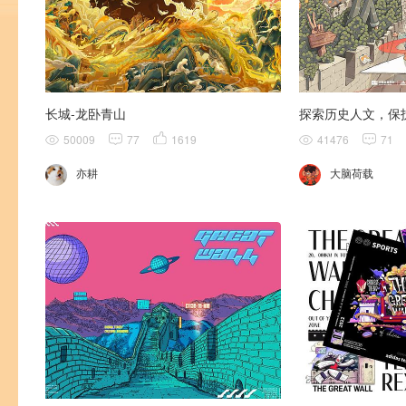
长城-龙卧青山
探索历史人文，保
50009
77
1619
41476
71
亦耕
大脑荷载