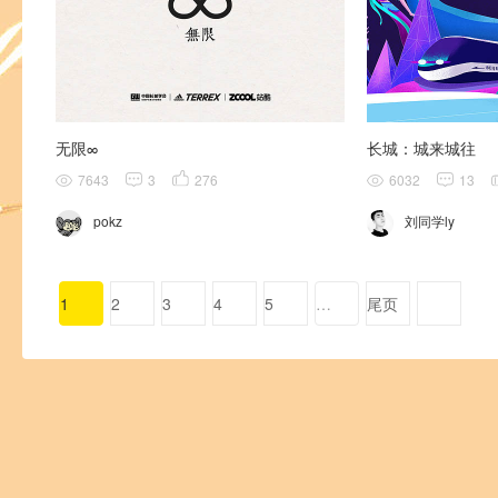
无限∞
长城：城来城往
7643
3
276
6032
13
pokz
刘同学ly
1
2
3
4
5
…
尾页