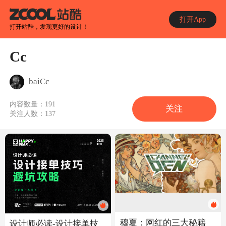
打开App
打开站酷，发现更好的设计！
Cc
baiCc
内容数量：
191
关注
关注人数：
137
穆夏：网红的三大秘籍
设计师必读-设计接单技