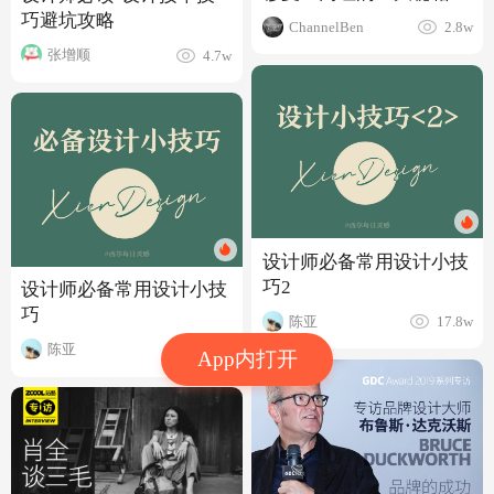
巧避坑攻略
ChannelBen
2.8w
张增顺
4.7w
设计师必备常用设计小技
巧2
设计师必备常用设计小技
巧
陈亚
17.8w
陈亚
18.3w
App内打开