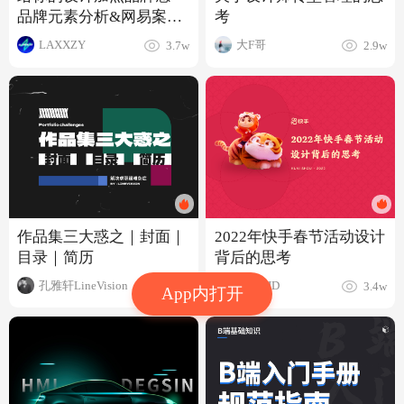
品牌元素分析&网易案例
考
分享
LAXXZY
大F哥
3.7w
2.9w
作品集三大惑之｜封面｜
2022年快手春节活动设计
目录｜简历
背后的思考
孔雅轩LineVision
快手KID
7.6w
3.4w
App内打开