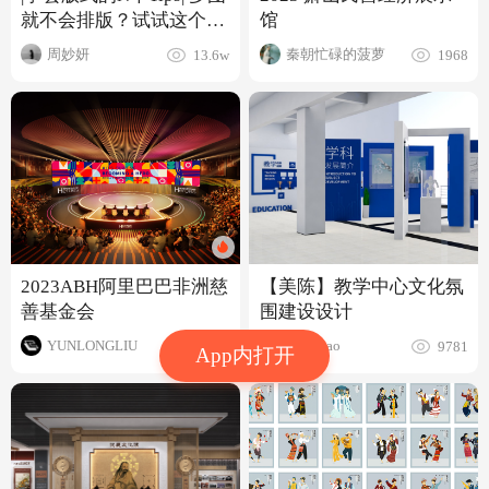
就不会排版？试试这个方
馆
法！
周妙妍
秦朝忙碌的菠萝
13.6w
1968
2023ABH阿里巴巴非洲慈
【美陈】教学中心文化氛
善基金会
围建设设计
YUNLONGLIU
Kyunyao
3271
9781
App内打开