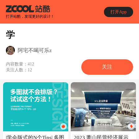
打开App
打开站酷，发现更好的设计！
学
阿宅不喝可乐z
内容数量：
412
关注
关注人数：
12
|学会版式的N个Tips| 多图
2023 萧山民营经济展示