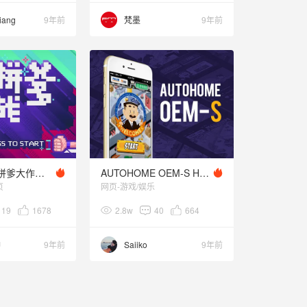
iang
9年前
梵墨
9年前
QQ浏览器：拼爹大作战！
AUTOHOME OEM-S H5游戏
页
网页-游戏/娱乐
119
1678
2.8w
40
664
J
9年前
Saiiko
9年前