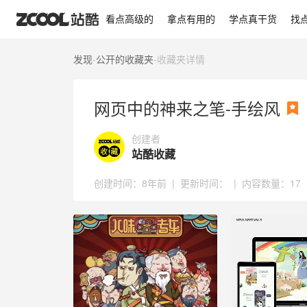
网页中的神来之笔-手绘风
看点高级的
拿点有用的
学点真干货
找
发现
-
公开的收藏夹
-
收藏夹详情
网页中的神来之笔-手绘风
创建者
站酷收藏
创建时间：
8年前
|
更新时间：
|
内容数量：
17